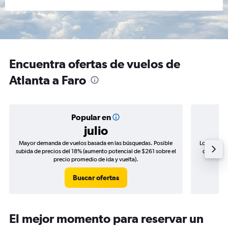
Encuentra ofertas de vuelos de
Atlanta a Faro
Popular en
julio
Mayor demanda de vuelos basada en las búsquedas. Posible
Los precio
subida de precios del 18% (aumento potencial de $261 sobre el
de precios
precio promedio de ida y vuelta).
Buscar ofertas
El mejor momento para reservar un