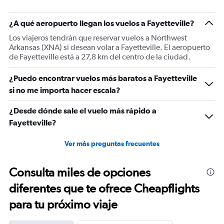
has
1
Y
¿A qué aeropuerto llegan los vuelos a Fayetteville?
axis
Los viajeros tendrán que reservar vuelos a Northwest
displaying
Arkansas (XNA) si desean volar a Fayetteville. El aeropuerto
values.
de Fayetteville está a 27,8 km del centro de la ciudad.
Range:
0
¿Puedo encontrar vuelos más baratos a Fayetteville
to
900.
si no me importa hacer escala?
¿Desde dónde sale el vuelo más rápido a
Fayetteville?
Ver más preguntas frecuentes
Consulta miles de opciones
diferentes que te ofrece Cheapflights
para tu próximo viaje