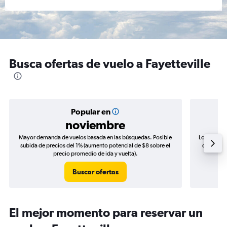
Busca ofertas de vuelo a Fayetteville
Popular en
noviembre
Mayor demanda de vuelos basada en las búsquedas. Posible
Los precio
subida de precios del 1% (aumento potencial de $8 sobre el
de precio
precio promedio de ida y vuelta).
Buscar ofertas
El mejor momento para reservar un