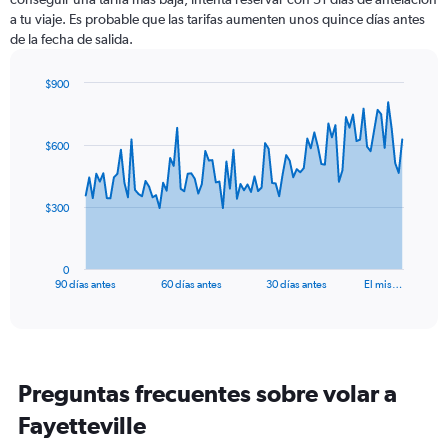
a tu viaje. Es probable que las tarifas aumenten unos quince días antes
de la fecha de salida.
$900
Chart
Chart
graphic.
with
91
$600
data
points.
The
$300
chart
has
1
0
X
End
90 días antes
60 días antes
30 días antes
El mis…
of
axis
interactive
displaying
chart
categories.
Range:
91
Preguntas frecuentes sobre volar a
categories.
The
Fayetteville
chart