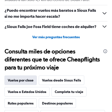
values.
Range:
-20
¿Puedo encontrar vuelos más baratos a Sioux Falls
to
si no me importa hacer escala?
30.
¿Sioux Falls Joe Foss Field tiene coches de alquiler?
Ver más preguntas frecuentes
Consulta miles de opciones
diferentes que te ofrece Cheapflights
para tu próximo viaje
Vuelos por clase
Vuelos desde Sioux Falls
Vuelos a Estados Unidos
Completa tu viaje
Rutas populares
Destinos populares