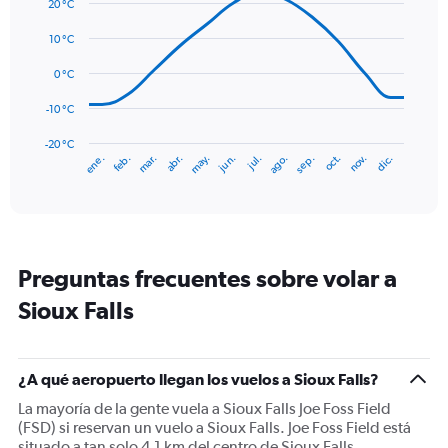
graphic.
chart
20 °C
values.
with
Range:
14
10 °C
0
data
to
points.
0 °C
120.
The
-10 °C
chart
has
-20 °C
ene.
feb.
mar.
abr.
may.
jun.
jul.
ago.
sep.
oct.
nov.
dic.
1
End
of
X
interactive
axis
chart
displaying
categories.
Range:
Preguntas frecuentes sobre volar a
14
categories.
Sioux Falls
The
chart
has
1
¿A qué aeropuerto llegan los vuelos a Sioux Falls?
Y
La mayoría de la gente vuela a Sioux Falls Joe Foss Field
axis
(FSD) si reservan un vuelo a Sioux Falls. Joe Foss Field está
displaying
situado a tan solo 4,1 km del centro de Sioux Falls.