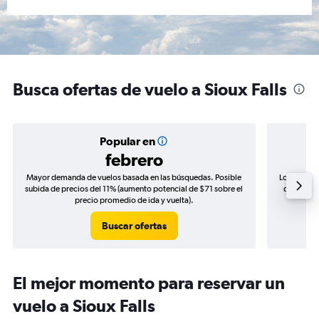
Busca ofertas de vuelo a Sioux Falls
Popular en
febrero
Mayor demanda de vuelos basada en las búsquedas. Posible
Los precio
subida de precios del 11% (aumento potencial de $71 sobre el
de precios
precio promedio de ida y vuelta).
Buscar ofertas
El mejor momento para reservar un
vuelo a Sioux Falls