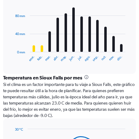
Bar
Chart
graphic.
chart
with
80 mm
12
bars.
40 mm
The
chart
has
0 mm
1
ene.
abr.
jul.
oct.
mar.
jun.
sep.
dic.
feb.
may.
ago.
nov.
X
End
of
axis
interactive
displaying
chart
categories.
Temperatura en Sioux Falls por mes
Range:
Si el clima es un factor importante para tu viaje a Sioux Falls, este gráfico
12
te puede resultar útil a la hora de planificar. Para quienes prefieren
categories.
temperaturas más cálidas, julio es la época ideal del año para ir, ya que
The
las temperaturas alcanzan 23.0 C de media. Para quienes quieren huir
chart
del frío, lo mejor es evitar enero, ya que las temperaturas suelen ser más
has
bajas (alrededor de -9.0 C).
1
Y
axis
30 °C
Line
displaying
Chart