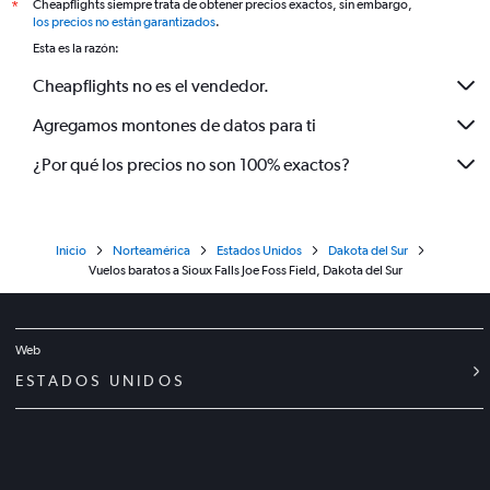
Cheapflights siempre trata de obtener precios exactos, sin embargo,
*
los precios no están garantizados
.
Esta es la razón:
Cheapflights no es el vendedor.
Agregamos montones de datos para ti
¿Por qué los precios no son 100% exactos?
Inicio
Norteamérica
Estados Unidos
Dakota del Sur
Vuelos baratos a Sioux Falls Joe Foss Field, Dakota del Sur
Web
ESTADOS UNIDOS