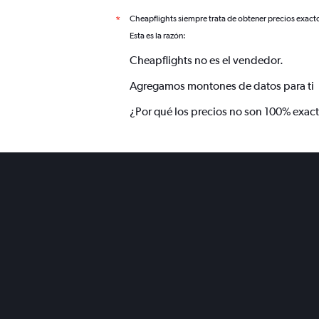
Cheapflights siempre trata de obtener precios exact
*
Esta es la razón:
Cheapflights no es el vendedor.
Agregamos montones de datos para ti
¿Por qué los precios no son 100% exac