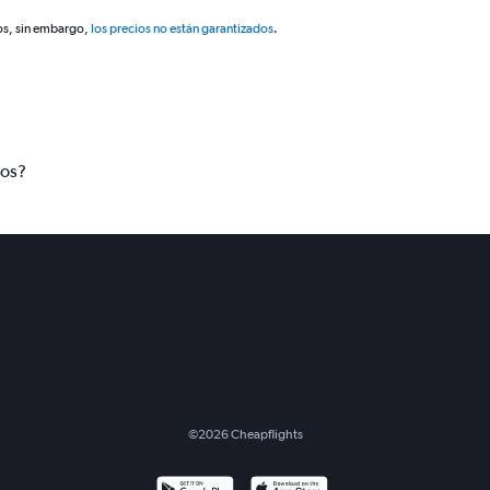
os, sin embargo,
los precios no están garantizados
.
tos?
©
2026
Cheapflights