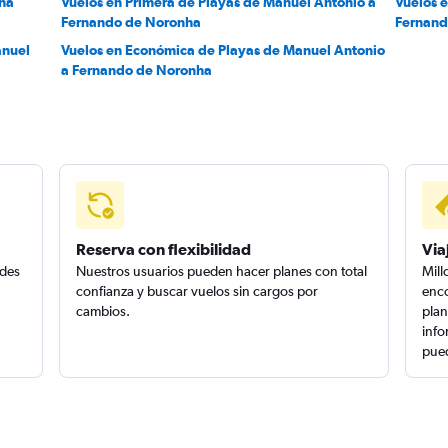
ha
Vuelos en Primera de Playas de Manuel Antonio a
Vuelos 
Fernando de Noronha
Fernand
anuel
Vuelos en Económica de Playas de Manuel Antonio
a Fernando de Noronha
Reserva con flexibilidad
Via
edes
Nuestros usuarios pueden hacer planes con total
Mill
confianza y buscar vuelos sin cargos por
enco
cambios.
plan
info
pued