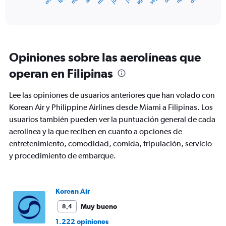
X
End
of
axis
interactive
displaying
chart
categories.
Range:
12
Opiniones sobre las aerolíneas que
categories.
The
operan en Filipinas
chart
has
Lee las opiniones de usuarios anteriores que han volado con
1
Y
Korean Air y Philippine Airlines desde Miami a Filipinas. Los
axis
usuarios también pueden ver la puntuación general de cada
displaying
aerolínea y la que reciben en cuanto a opciones de
values.
entretenimiento, comodidad, comida, tripulación, servicio
Range:
0
y procedimiento de embarque.
to
2400.
Korean Air
Muy bueno
8,4
1.222 opiniones