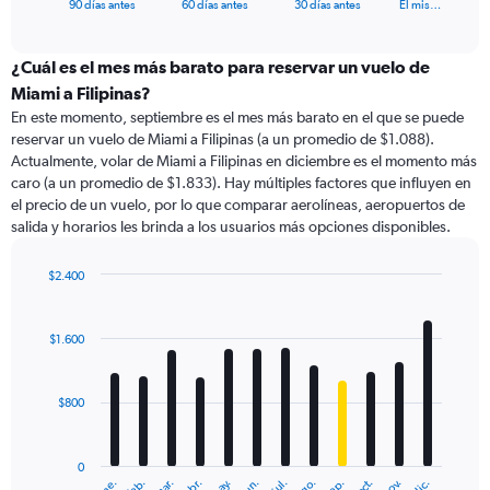
X
End
90 días antes
60 días antes
30 días antes
El mis…
of
axis
interactive
displaying
chart
categories.
¿Cuál es el mes más barato para reservar un vuelo de
Range:
Miami a Filipinas?
91
En este momento, septiembre es el mes más barato en el que se puede
categories.
reservar un vuelo de Miami a Filipinas (a un promedio de $1.088).
The
Actualmente, volar de Miami a Filipinas en diciembre es el momento más
chart
caro (a un promedio de $1.833). Hay múltiples factores que influyen en
has
el precio de un vuelo, por lo que comparar aerolíneas, aeropuertos de
1
salida y horarios les brinda a los usuarios más opciones disponibles.
Y
axis
displaying
$2.400
values.
Bar
Chart
Range:
graphic.
chart
with
0
$1.600
12
to
bars.
4500.
$800
The
chart
has
0
1
ene.
feb.
mar.
abr.
may.
jun.
jul.
ago.
sep.
oct.
nov.
dic.