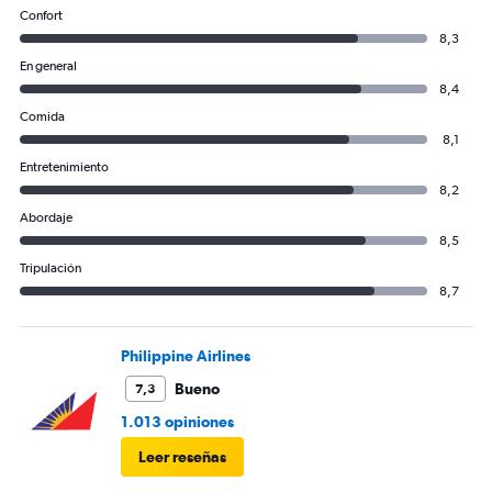
Confort
8,3
En general
8,4
Comida
8,1
Entretenimiento
8,2
Abordaje
8,5
Tripulación
8,7
Philippine Airlines
Bueno
7,3
1.013 opiniones
Leer reseñas