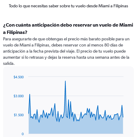
Todo lo que necesitas saber sobre tu vuelo desde Miami a Filipinas
¿Con cuánta anticipación debo reservar un vuelo de Miami
a Filipinas?
Para asegurarte de que obtengas el precio más barato posible para un
vuelo de Miami a Filipinas, debes reservar con al menos 80 días de
anticipación a la fecha prevista del viaje. El precio de tu vuelo puede
aumentar si lo retrasas y dejas la reserva hasta una semana antes de la
salida.
$4.500
Chart
Chart
graphic.
with
91
$3.000
data
points.
The
$1.500
chart
has
1
0