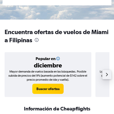
Encuentra ofertas de vuelos de Miami
a Filipinas
Popular en
diciembre
Mayor demanda de vuelos basada en las búsquedas. Posible
Los precio
subida de precios del 9% (aumento potencial de $142 sobre el
de precios
precio promedio de ida y vuelta).
Buscar ofertas
Información de Cheapflights