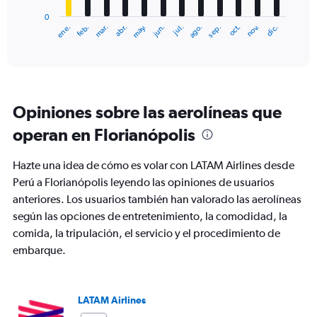
has
0
1
ene.
abr.
jul.
oct.
mar.
jun.
sep.
dic.
feb.
may.
ago.
nov.
X
End
of
axis
interactive
displaying
chart
categories.
Range:
12
Opiniones sobre las aerolíneas que
categories.
The
operan en Florianópolis
chart
has
Hazte una idea de cómo es volar con LATAM Airlines desde
1
Y
Perú a Florianópolis leyendo las opiniones de usuarios
axis
anteriores. Los usuarios también han valorado las aerolíneas
displaying
según las opciones de entretenimiento, la comodidad, la
values.
comida, la tripulación, el servicio y el procedimiento de
Range:
0
embarque.
to
750.
LATAM Airlines