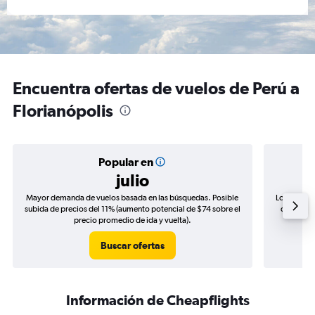
Encuentra ofertas de vuelos de Perú a
Florianópolis
Popular en
julio
Mayor demanda de vuelos basada en las búsquedas. Posible
Los precio
subida de precios del 11% (aumento potencial de $74 sobre el
de precio
precio promedio de ida y vuelta).
Buscar ofertas
Información de Cheapflights