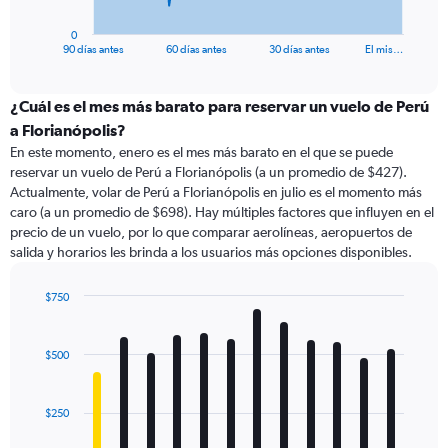
has
1
0
X
End
90 días antes
60 días antes
30 días antes
El mis…
of
axis
interactive
displaying
chart
categories.
¿Cuál es el mes más barato para reservar un vuelo de Perú
Range:
a Florianópolis?
91
En este momento, enero es el mes más barato en el que se puede
categories.
reservar un vuelo de Perú a Florianópolis (a un promedio de $427).
The
Actualmente, volar de Perú a Florianópolis en julio es el momento más
chart
caro (a un promedio de $698). Hay múltiples factores que influyen en el
has
precio de un vuelo, por lo que comparar aerolíneas, aeropuertos de
1
salida y horarios les brinda a los usuarios más opciones disponibles.
Y
axis
displaying
$750
values.
Bar
Chart
Range:
graphic.
chart
with
0
$500
12
to
bars.
1200.
$250
The
chart