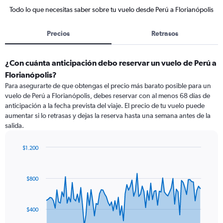
Todo lo que necesitas saber sobre tu vuelo desde Perú a Florianópolis
Precios
Retrasos
¿Con cuánta anticipación debo reservar un vuelo de Perú a
Florianópolis?
Para asegurarte de que obtengas el precio más barato posible para un
vuelo de Perú a Florianópolis, debes reservar con al menos 68 días de
anticipación a la fecha prevista del viaje. El precio de tu vuelo puede
aumentar si lo retrasas y dejas la reserva hasta una semana antes de la
salida.
$1.200
Chart
Chart
graphic.
with
91
$800
data
points.
The
$400
chart