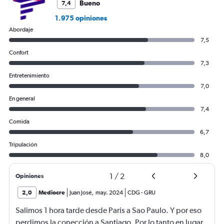
Bueno
7,4
1.975 opiniones
Abordaje
7,5
Confort
7,3
Entretenimiento
7,0
En general
7,4
Comida
6,7
Tripulación
8,0
1
/
2
Opiniones
2,0
Mediocre
Juan José
,
may. 2024
CDG
-
GRU
Salimos 1 hora tarde desde Paris a Sao Paulo. Y por eso
perdimos la conección a Santiago. Por lo tanto en lugar