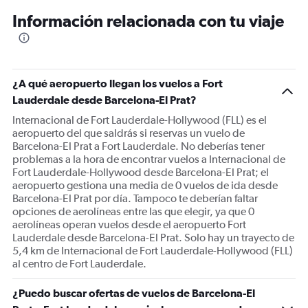
12
Información relacionada con tu viaje
categories.
The
chart
has
1
¿A qué aeropuerto llegan los vuelos a Fort
Y
Lauderdale desde Barcelona-El Prat?
axis
displaying
Internacional de Fort Lauderdale-Hollywood (FLL) es el
values.
aeropuerto del que saldrás si reservas un vuelo de
Range:
Barcelona-El Prat a Fort Lauderdale. No deberías tener
0
problemas a la hora de encontrar vuelos a Internacional de
to
Fort Lauderdale-Hollywood desde Barcelona-El Prat; el
1200.
aeropuerto gestiona una media de 0 vuelos de ida desde
Barcelona-El Prat por día. Tampoco te deberían faltar
opciones de aerolíneas entre las que elegir, ya que 0
aerolíneas operan vuelos desde el aeropuerto Fort
Lauderdale desde Barcelona-El Prat. Solo hay un trayecto de
5,4 km de Internacional de Fort Lauderdale-Hollywood (FLL)
al centro de Fort Lauderdale.
¿Puedo buscar ofertas de vuelos de Barcelona-El