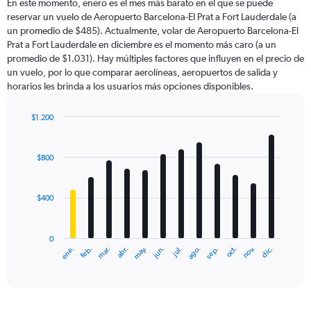
En este momento, enero es el mes más barato en el que se puede
reservar un vuelo de Aeropuerto Barcelona-El Prat a Fort Lauderdale (a
un promedio de $485). Actualmente, volar de Aeropuerto Barcelona-El
Prat a Fort Lauderdale en diciembre es el momento más caro (a un
promedio de $1.031). Hay múltiples factores que influyen en el precio de
un vuelo, por lo que comparar aerolíneas, aeropuertos de salida y
horarios les brinda a los usuarios más opciones disponibles.
$1.200
Bar
Chart
graphic.
chart
with
$800
12
bars.
$400
The
chart
has
0
1
ene.
feb.
mar.
abr.
may.
jun.
jul.
ago.
sep.
oct.
nov.
dic.
X
End
of
axis
interactive
displaying
chart
categories.
Range: