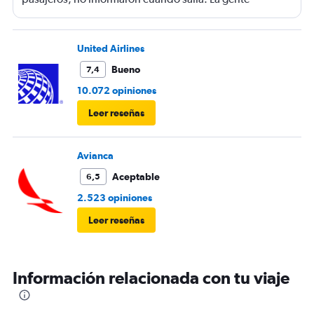
haciendo filas larguísimas para no quedarse sin viajar.
Mucha maleta de mano no había lugar. En mi caso se
terminó la comida me ofrecieron un solo menú.
United Airlines
Bueno
7,4
10.072 opiniones
Leer reseñas
Avianca
Aceptable
6,5
2.523 opiniones
Leer reseñas
Información relacionada con tu viaje