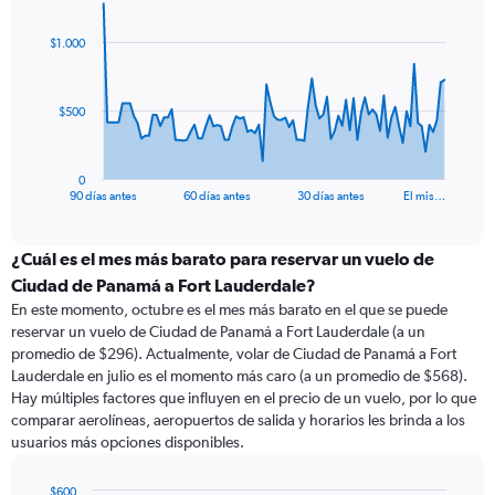
graphic.
with
91
$1.000
data
points.
The
$500
chart
has
1
0
X
End
90 días antes
60 días antes
30 días antes
El mis…
of
axis
interactive
displaying
chart
categories.
¿Cuál es el mes más barato para reservar un vuelo de
Range:
Ciudad de Panamá a Fort Lauderdale?
91
En este momento, octubre es el mes más barato en el que se puede
categories.
reservar un vuelo de Ciudad de Panamá a Fort Lauderdale (a un
The
promedio de $296). Actualmente, volar de Ciudad de Panamá a Fort
chart
Lauderdale en julio es el momento más caro (a un promedio de $568).
has
Hay múltiples factores que influyen en el precio de un vuelo, por lo que
1
comparar aerolíneas, aeropuertos de salida y horarios les brinda a los
Y
usuarios más opciones disponibles.
axis
displaying
values.
$600