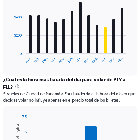
Range:
Bar
Chart
0
graphic.
chart
with
to
$400
12
1500.
bars.
$200
The
chart
has
0
1
ene.
abr.
jul.
oct.
mar.
jun.
sep.
dic.
feb.
may.
ago.
nov.
X
End
of
axis
interactive
displaying
chart
categories.
¿Cuál es la hora más barata del día para volar de PTY a
Range:
FLL?
12
Si vuelas de Ciudad de Panamá a Fort Lauderdale, la hora del día en que
categories.
decidas volar no influye apenas en el precio total de los billetes.
The
chart
has
7.5
1
Bar
Chart
Number of flights
Y
graphic.
chart
axis
5
with
6
displaying