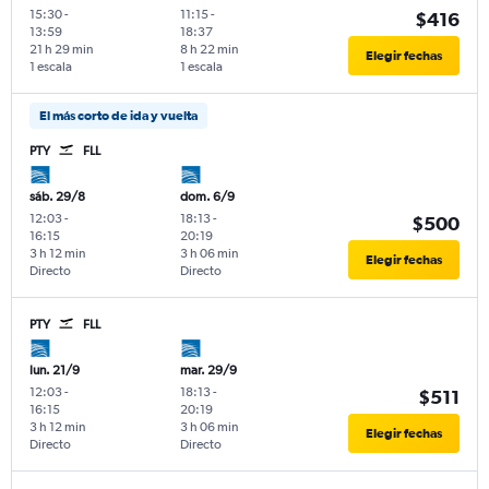
15:30
-
11:15
-
$416
13:59
18:37
21 h 29 min
8 h 22 min
Elegir fechas
1 escala
1 escala
El más corto de ida y vuelta
PTY
FLL
sáb. 29/8
dom. 6/9
12:03
-
18:13
-
$500
16:15
20:19
3 h 12 min
3 h 06 min
Elegir fechas
Directo
Directo
PTY
FLL
lun. 21/9
mar. 29/9
12:03
-
18:13
-
$511
16:15
20:19
3 h 12 min
3 h 06 min
Elegir fechas
Directo
Directo