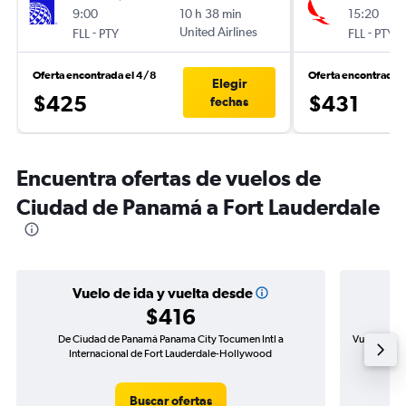
9:00
10 h 38 min
15:20
-
United Airlines
-
FLL
PTY
FLL
PTY
Oferta encontrada el 4/8
Oferta encontrada e
Elegir
$425
$431
fechas
Encuentra ofertas de vuelos de
Ciudad de Panamá a Fort Lauderdale
Vuelo de ida y vuelta desde
$416
De Ciudad de Panamá Panama City Tocumen Intl a
Vuelo de id
Internacional de Fort Lauderdale-Hollywood
In
Buscar ofertas