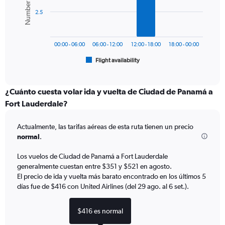
bars.
values.
2.5
Range:
The
0
chart
to
has
600.
00:00 - 06:00
06:00 - 12:00
12:00 - 18:00
18:00 - 00:00
1
Flight availability
X
End
of
axis
interactive
displaying
chart
categories.
¿Cuánto cuesta volar ida y vuelta de Ciudad de Panamá a
Range:
Fort Lauderdale?
6
categories.
Actualmente, las tarifas aéreas de esta ruta tienen un precio
The
normal
.
chart
has
Los vuelos de Ciudad de Panamá a Fort Lauderdale
1
generalmente cuestan entre $351 y $521 en agosto.
Y
axis
El precio de ida y vuelta más barato encontrado en los últimos 5
displaying
días fue de $416 con United Airlines (del 29 ago. al 6 set.).
Number
of
$416 es normal
flights.
Range: