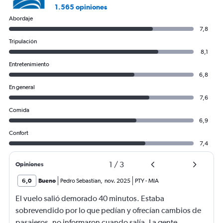
1.565 opiniones
Abordaje
7,8
Tripulación
8,1
Entretenimiento
6,8
En general
7,6
Comida
6,9
Confort
7,4
1
/
3
Opiniones
6,0
Bueno
Pedro Sebastian
,
nov. 2025
PTY
-
MIA
El vuelo salió demorado 40 minutos. Estaba
sobrevendido por lo que pedían y ofrecían cambios de
pasajeros, no informaron cuando salía. La gente