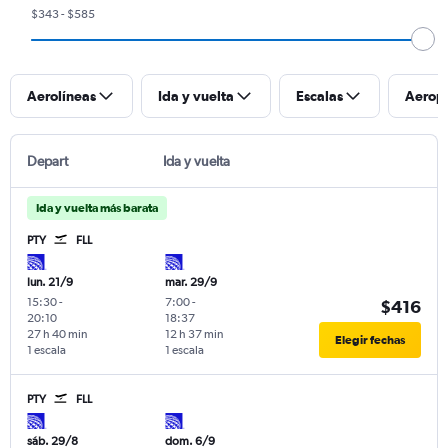
$343 - $585
Aerolíneas
Ida y vuelta
Escalas
Aerop
Depart
Ida y vuelta
Ida y vuelta más barata
PTY
FLL
lun. 21/9
mar. 29/9
15:30
-
7:00
-
$416
20:10
18:37
27 h 40 min
12 h 37 min
Elegir fechas
1 escala
1 escala
PTY
FLL
sáb. 29/8
dom. 6/9