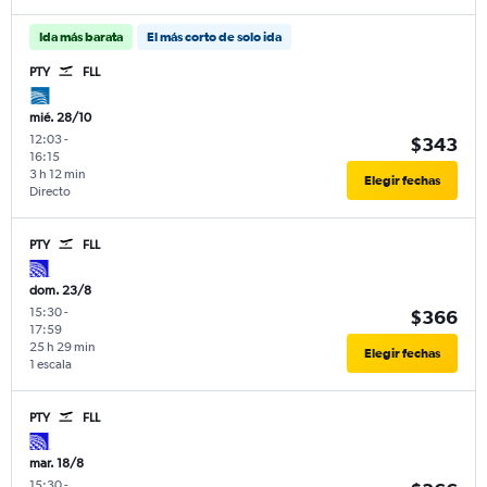
Ida más barata
El más corto de solo ida
PTY
FLL
mié. 28/10
12:03
-
$343
16:15
3 h 12 min
Elegir fechas
Directo
PTY
FLL
dom. 23/8
15:30
-
$366
17:59
25 h 29 min
Elegir fechas
1 escala
PTY
FLL
mar. 18/8
15:30
-