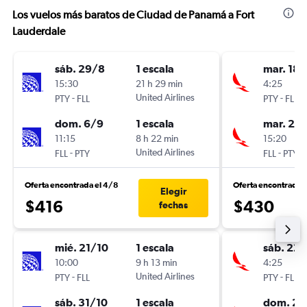
Los vuelos más baratos de Ciudad de Panamá a Fort
Lauderdale
sáb. 29/8
1 escala
mar. 18/
15:30
21 h 29 min
4:25
-
United Airlines
-
PTY
FLL
PTY
FLL
dom. 6/9
1 escala
mar. 25
11:15
8 h 22 min
15:20
-
United Airlines
-
FLL
PTY
FLL
PTY
Oferta encontrada el 4/8
Oferta encontrada 
Elegir
$416
$430
fechas
mié. 21/10
1 escala
sáb. 22
10:00
9 h 13 min
4:25
-
United Airlines
-
PTY
FLL
PTY
FLL
sáb. 31/10
1 escala
dom. 23