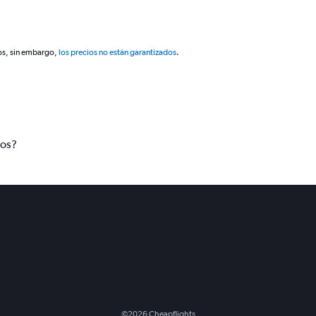
os, sin embargo,
los precios no están garantizados
.
tos?
©
2026
Cheapflights