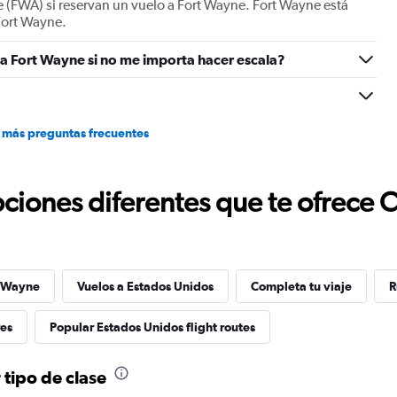
e (FWA) si reservan un vuelo a Fort Wayne. Fort Wayne está
displaying
 Fort Wayne.
values.
Range:
a Fort Wayne si no me importa hacer escala?
-10
to
30.
 más preguntas frecuentes
ciones diferentes que te ofrece 
t Wayne
Vuelos a Estados Unidos
Completa tu viaje
R
res
Popular Estados Unidos flight routes
tipo de clase