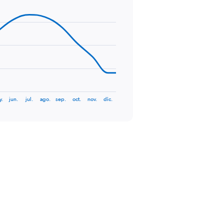
y.
jun.
jul.
ago.
sep.
oct.
nov.
dic.