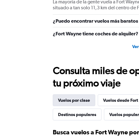
values.
La mayoría de la gente vuela a Fort Wayn
Range:
situado a tan solo 11,3 km del centro de
0
to
¿Puedo encontrar vuelos más baratos 
120.
¿Fort Wayne tiene coches de alquiler?
Ver
Consulta miles de op
tu próximo viaje
Vuelos por clase
Vuelos desde For
Destinos populares
Vuelos popula
Busca vuelos a Fort Wayne por 