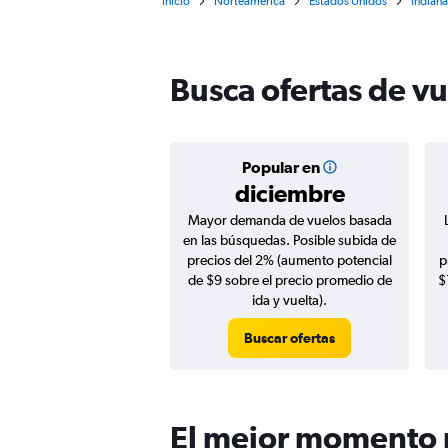
Inicio
Norteamérica
Estados Unidos
Indiana
Busca ofertas de v
Popular en
diciembre
Mayor demanda de vuelos basada
en las búsquedas. Posible subida de
precios del 2% (aumento potencial
p
de $9 sobre el precio promedio de
$
ida y vuelta).
Buscar ofertas
El mejor momento p