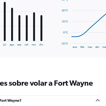
Line
Chart
graphic.
chart
20 °C
with
14
data
10 °C
points.
The
0 °C
chart
has
-10 °C
jul.
ago.
sep.
oct.
nov.
dic.
1
End
ene.
feb.
mar.
abr.
ma
of
X
interactive
axis
chart
displaying
categories.
Range:
14
categories.
es sobre volar a Fort Wayne
The
chart
has
1
Y
a Fort Wayne?
axis