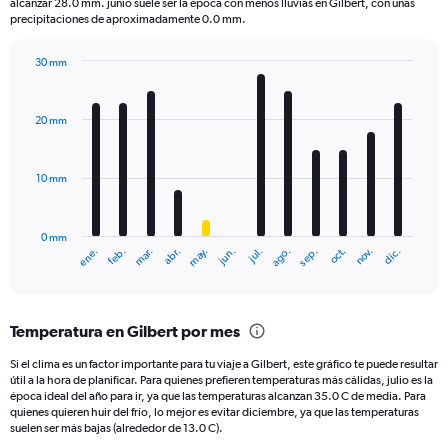
The
alcanzar 28.0 mm. junio suele ser la época con menos lluvias en Gilbert, con unas
chart
precipitaciones de aproximadamente 0.0 mm.
has
1
30 mm
Y
Bar
Chart
axis
graphic.
chart
displaying
with
20 mm
12
values.
bars.
Range:
0
10 mm
The
to
chart
300.
has
0 mm
1
ene.
feb.
mar.
abr.
may.
jun.
jul.
ago.
sep.
oct.
nov.
dic.
X
End
of
axis
interactive
displaying
chart
categories.
Temperatura en Gilbert por mes
Range:
12
Si el clima es un factor importante para tu viaje a Gilbert, este gráfico te puede resultar
categories.
útil a la hora de planificar. Para quienes prefieren temperaturas más cálidas, julio es la
The
época ideal del año para ir, ya que las temperaturas alcanzan 35.0 C de media. Para
chart
quienes quieren huir del frío, lo mejor es evitar diciembre, ya que las temperaturas
suelen ser más bajas (alrededor de 13.0 C).
has