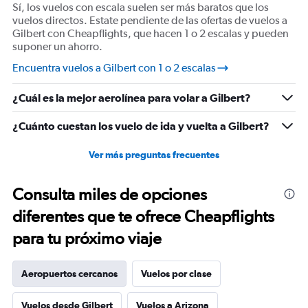
Sí, los vuelos con escala suelen ser más baratos que los
axis
vuelos directos. Estate pendiente de las ofertas de vuelos a
displaying
Gilbert con Cheapflights, que hacen 1 o 2 escalas y pueden
values.
suponer un ahorro.
Range:
10
Encuentra vuelos a Gilbert con 1 o 2 escalas
to
40.
¿Cuál es la mejor aerolínea para volar a Gilbert?
¿Cuánto cuestan los vuelo de ida y vuelta a Gilbert?
Ver más preguntas frecuentes
Consulta miles de opciones
diferentes que te ofrece Cheapflights
para tu próximo viaje
Aeropuertos cercanos
Vuelos por clase
Vuelos desde Gilbert
Vuelos a Arizona