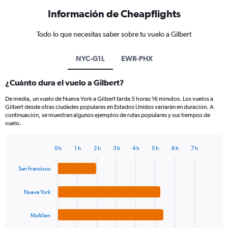
Información de Cheapflights
Todo lo que necesitas saber sobre tu vuelo a Gilbert
NYC-G1L
EWR-PHX
¿Cuánto dura el vuelo a Gilbert?
De media, un vuelo de Nueva York a Gilbert tarda 5 horas 16 minutos. Los vuelos a
Gilbert desde otras ciudades populares en Estados Unidos variarán en duración. A
continuación, se muestran algunos ejemplos de rutas populares y sus tiempos de
vuelo.
0 h
1 h
2 h
3 h
4 h
5 h
6 h
7 h
Bar
Chart
graphic.
chart
San Francisco
with
4
bars.
Nueva York
The
McAllen
chart
has