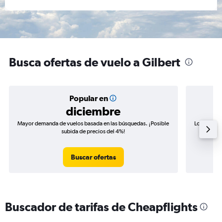
Busca ofertas de vuelo a Gilbert
Popular en
diciembre
Mayor demanda de vuelos basada en las búsquedas. ¡Posible
Los precio
subida de precios del 4%!
de precio
Buscar ofertas
Buscador de tarifas de Cheapflights