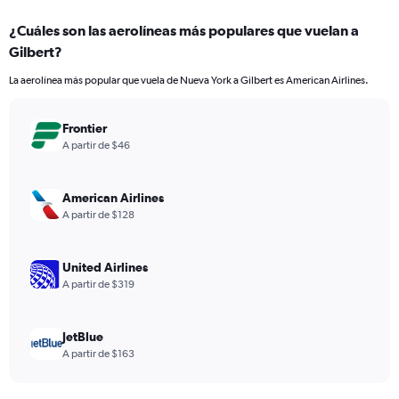
displaying
chart
categories.
¿Cuáles son las aerolíneas más populares que vuelan a
Range:
Gilbert?
7
categories.
La aerolínea más popular que vuela de Nueva York a Gilbert es American Airlines.
The
chart
has
Frontier
1
A partir de $46
Y
axis
displaying
American Airlines
values.
A partir de $128
Range:
0
to
United Airlines
60.
A partir de $319
JetBlue
A partir de $163