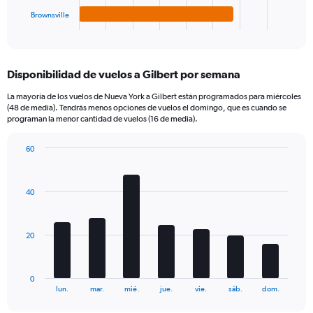
1
Brownsville
X
End
of
axis
interactive
displaying
chart
categories.
Disponibilidad de vuelos a Gilbert por semana
Range:
4
La mayoría de los vuelos de Nueva York a Gilbert están programados para miércoles
categories.
(48 de media). Tendrás menos opciones de vuelos el domingo, que es cuando se
The
programan la menor cantidad de vuelos (16 de media).
chart
has
60
1
Bar
Chart
Y
graphic.
chart
axis
with
40
7
displaying
bars.
values.
Range:
The
0
20
chart
to
has
420.
1
0
X
End
lun.
mar.
mié.
jue.
vie.
sáb.
dom.
of
axis
interactive