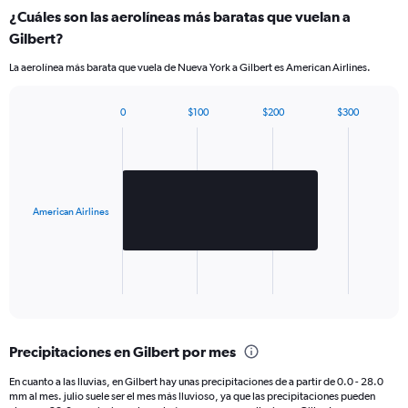
¿Cuáles son las aerolíneas más baratas que vuelan a
Gilbert?
La aerolínea más barata que vuela de Nueva York a Gilbert es American Airlines.
0
$100
$200
$300
Bar
Chart
graphic.
chart
with
1
bar.
American Airlines
The
chart
has
1
X
End
of
axis
interactive
displaying
chart
categories.
Precipitaciones en Gilbert por mes
Range:
1
En cuanto a las lluvias, en Gilbert hay unas precipitaciones de a partir de 0.0 - 28.0
categories.
mm al mes. julio suele ser el mes más lluvioso, ya que las precipitaciones pueden