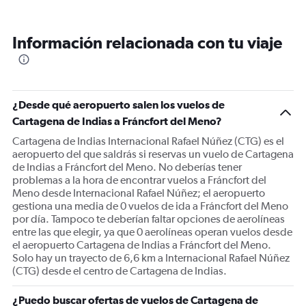
categories.
Range:
12
Información relacionada con tu viaje
categories.
The
chart
has
1
¿Desde qué aeropuerto salen los vuelos de
Y
Cartagena de Indias a Fráncfort del Meno?
axis
displaying
Cartagena de Indias Internacional Rafael Núñez (CTG) es el
values.
aeropuerto del que saldrás si reservas un vuelo de Cartagena
Range:
de Indias a Fráncfort del Meno. No deberías tener
0
problemas a la hora de encontrar vuelos a Fráncfort del
to
Meno desde Internacional Rafael Núñez; el aeropuerto
2400.
gestiona una media de 0 vuelos de ida a Fráncfort del Meno
por día. Tampoco te deberían faltar opciones de aerolíneas
entre las que elegir, ya que 0 aerolíneas operan vuelos desde
el aeropuerto Cartagena de Indias a Fráncfort del Meno.
Solo hay un trayecto de 6,6 km a Internacional Rafael Núñez
(CTG) desde el centro de Cartagena de Indias.
¿Puedo buscar ofertas de vuelos de Cartagena de