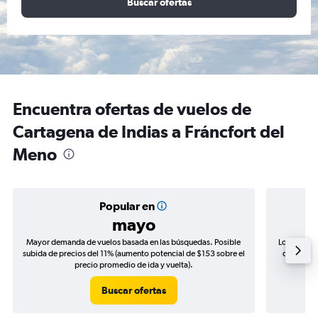
Buscar ofertas
Encuentra ofertas de vuelos de
Cartagena de Indias a Fráncfort del
Meno
Popular en
mayo
Mayor demanda de vuelos basada en las búsquedas. Posible
Los precio
subida de precios del 11% (aumento potencial de $153 sobre el
de precios
precio promedio de ida y vuelta).
Buscar ofertas