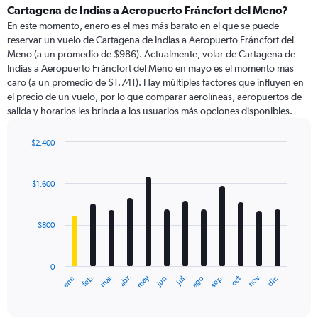
Cartagena de Indias a Aeropuerto Fráncfort del Meno?
En este momento, enero es el mes más barato en el que se puede
reservar un vuelo de Cartagena de Indias a Aeropuerto Fráncfort del
Meno (a un promedio de $986). Actualmente, volar de Cartagena de
Indias a Aeropuerto Fráncfort del Meno en mayo es el momento más
caro (a un promedio de $1.741). Hay múltiples factores que influyen en
el precio de un vuelo, por lo que comparar aerolíneas, aeropuertos de
salida y horarios les brinda a los usuarios más opciones disponibles.
$2.400
Bar
Chart
graphic.
chart
with
$1.600
12
bars.
$800
The
chart
has
0
1
ene.
feb.
mar.
abr.
may.
jun.
jul.
ago.
sep.
oct.
nov.
dic.
X
End
of
axis
interactive
displaying
chart