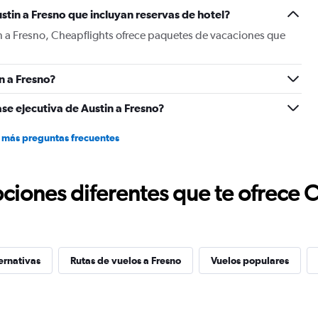
Y
stin a Fresno que incluyan reservas de hotel?
axis
displaying
n a Fresno, Cheapflights ofrece paquetes de vacaciones que
values.
Range:
0
n a Fresno?
to
600.
se ejecutiva de Austin a Fresno?
 más preguntas frecuentes
ciones diferentes que te ofrece 
ernativas
Rutas de vuelos a Fresno
Vuelos populares