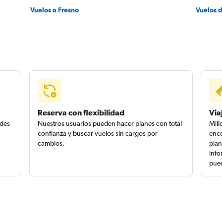
Vuelos a Fresno
Vuelos 
Reserva con flexibilidad
Via
edes
Nuestros usuarios pueden hacer planes con total
Mill
confianza y buscar vuelos sin cargos por
enco
cambios.
plan
info
pued