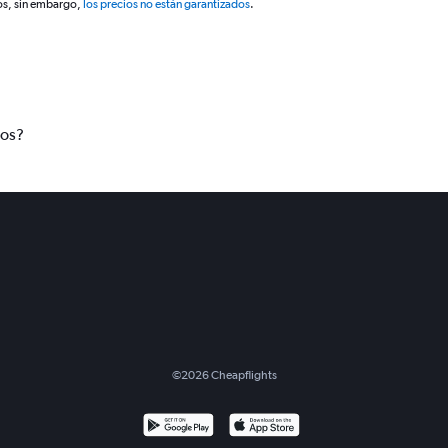
os, sin embargo,
los precios no están garantizados
.
tos?
©
2026
Cheapflights