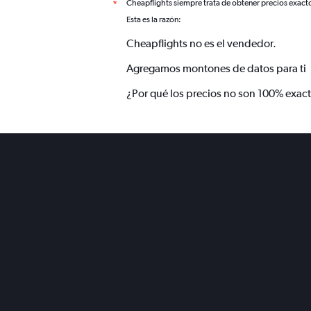
Cheapflights siempre trata de obtener precios exact
*
Esta es la razón:
Cheapflights no es el vendedor.
Agregamos montones de datos para ti
¿Por qué los precios no son 100% exac