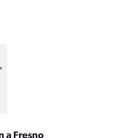
a
n a Fresno