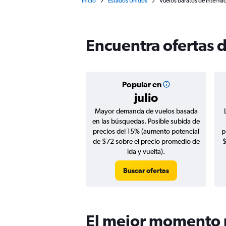
Inicio
Estados Unidos
Vuelos baratos de Interna
Encuentra ofertas d
Popular en
julio
Mayor demanda de vuelos basada
en las búsquedas. Posible subida de
precios del 15% (aumento potencial
p
de $72 sobre el precio promedio de
$
ida y vuelta).
Buscar ofertas
El mejor momento p