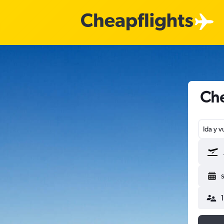
Che
Ida y v