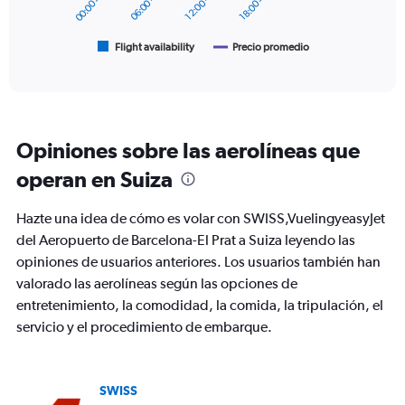
chart
has
1
Flight availability
Precio promedio
End
of
X
interactive
axis
chart
displaying
categories.
Range:
Opiniones sobre las aerolíneas que
6
categories.
operan en Suiza
The
chart
Hazte una idea de cómo es volar con SWISS,VuelingyeasyJet
has
2
del Aeropuerto de Barcelona-El Prat a Suiza leyendo las
Y
opiniones de usuarios anteriores. Los usuarios también han
axes
valorado las aerolíneas según las opciones de
displaying
entretenimiento, la comodidad, la comida, la tripulación, el
Avg.
Price
servicio y el procedimiento de embarque.
and
Number
of
flights.
SWISS