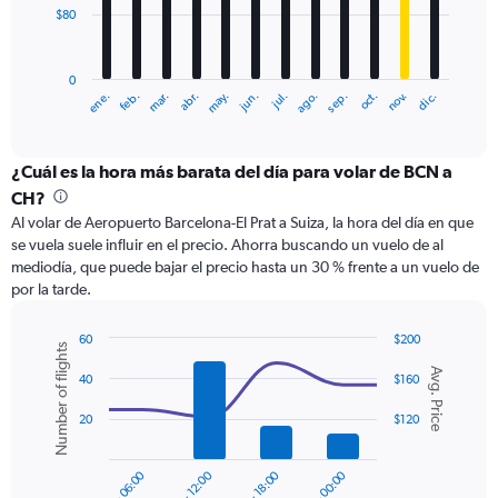
$80
The
chart
has
0
1
ene.
feb.
mar.
abr.
may.
jun.
jul.
ago.
sep.
oct.
nov.
dic.
X
End
of
axis
interactive
displaying
chart
categories.
¿Cuál es la hora más barata del día para volar de BCN a
Range:
CH?
12
Al volar de Aeropuerto Barcelona-El Prat a Suiza, la hora del día en que
categories.
se vuela suele influir en el precio. Ahorra buscando un vuelo de al
The
mediodía, que puede bajar el precio hasta un 30 % frente a un vuelo de
chart
por la tarde.
has
1
Y
60
$200
Number of flights
axis
Combination
Chart
Avg. Price
graphic.
chart
displaying
40
$160
with
values.
2
20
$120
Range:
data
0
series.
to
00:00 - 06:00
06:00 - 12:00
12:00 - 18:00
18:00 - 00:00
240.
The