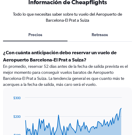
Información de Cheapflights
Todo lo que necesitas saber sobre tu vuelo del Aeropuerto de
Barcelona-El Prat a Suiza
Precios
Retrasos
¿Con cuánta anticipación debo reservar un vuelo de
Aeropuerto Barcelona-El Prat a Suiza?
En promedio, reservar 52 días antes de la fecha de salida prevista es el
mejor momento para conseguir vuelos baratos de Aeropuerto
Barcelona-El Prat a Suiza. La tendencia general es que cuanto más te
acerques a la fecha de salida, más caro será el vuelo.
$300
Chart
Chart
graphic.
with
91
$200
data
points.
The