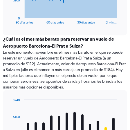
$100
chart
has
1
0
X
End
90 días antes
60 días antes
30 días antes
El mis…
of
axis
interactive
displaying
chart
categories.
¿Cuál es el mes más barato para reservar un vuelo de
Range:
Aeropuerto Barcelona-El Prat a Suiza?
91
En este momento, noviembre es el mes más barato en el que se puede
categories.
reservar un vuelo de Aeropuerto Barcelona-El Prat a Suiza (a un
The
promedio de $112). Actualmente, volar de Aeropuerto Barcelona-El Prat
chart
a Suiza en julio es el momento más caro (a un promedio de $184). Hay
has
múltiples factores que influyen en el precio de un vuelo, por lo que
1
comparar aerolíneas, aeropuertos de salida y horarios les brinda a los
Y
usuarios más opciones disponibles.
axis
displaying
values.
$240
Range:
Bar
Chart
0
graphic.
chart
with
to
$160
12
300.
bars.