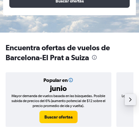
Buscar ofertas
Encuentra ofertas de vuelos de
Barcelona-El Prat a Suiza
Popular en
junio
Mayor demanda de vuelos basada en las búsquedas. Posible
Los precio
subida de precios del 6% (aumento potencial de $12 sobre el
de precio
precio promedio de ida y vuelta).
Buscar ofertas