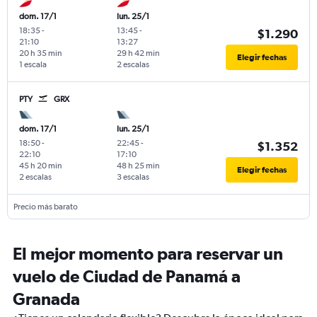
dom. 17/1
lun. 25/1
18:35
-
13:45
-
$1.290
21:10
13:27
20 h 35 min
29 h 42 min
Elegir fechas
1 escala
2 escalas
PTY
GRX
dom. 17/1
lun. 25/1
18:50
-
22:45
-
$1.352
22:10
17:10
45 h 20 min
48 h 25 min
Elegir fechas
2 escalas
3 escalas
Precio más barato
El mejor momento para reservar un
vuelo de Ciudad de Panamá a
Granada