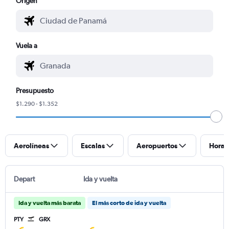
Origen
Vuela a
Presupuesto
$1.290 - $1.352
Aerolíneas
Escalas
Aeropuertos
Horar
Depart
Ida y vuelta
Ida y vuelta más barata
El más corto de ida y vuelta
PTY
GRX