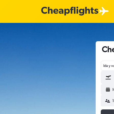
Che
Ida y v