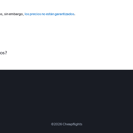
os, sin embargo,
los precios no están garantizados
.
tos?
©
2026
Cheapflights