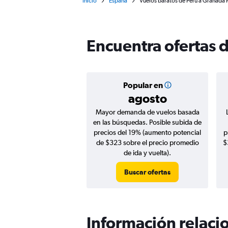
Inicio
España
Vuelos baratos de Perú a Granada 
Encuentra ofertas 
Popular en
agosto
Mayor demanda de vuelos basada
en las búsquedas. Posible subida de
precios del 19% (aumento potencial
p
de $323 sobre el precio promedio
$
de ida y vuelta).
Buscar ofertas
Información relacio