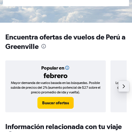
Encuentra ofertas de vuelos de Perú a
Greenville
Popular en
febrero
Mayor demanda de vuelos basada en las búsquedas. Posible
Los precio
subida de precios del 2% (aumento potencial de $27 sobre el
de precios
precio promedio de ida y vuelta).
Buscar ofertas
Información relacionada con tu viaje