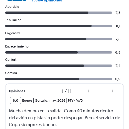
1.564 opiniones
Abordaje
7,8
Tripulación
8,1
En general
7,6
Entretenimiento
6,8
Confort
7,4
Comida
6,9
1
/
11
Opiniones
6,0
Bueno
Gonzalo
,
may. 2026
PTY
-
MVD
Mucha demora en la salida. Como 40 minutos dentro
del avión en pista sin poder despegar. Pero el servicio de
Copa siempre es bueno.