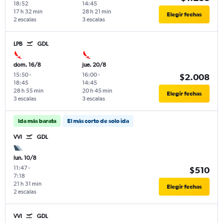
18:52
14:45
17 h 32 min
28 h 21 min
Elegir fechas
2 escalas
3 escalas
LPB
GDL
dom. 16/8
jue. 20/8
15:50
-
16:00
-
$2.008
18:45
14:45
28 h 55 min
20 h 45 min
Elegir fechas
3 escalas
3 escalas
Ida más barata
El más corto de solo ida
VVI
GDL
lun. 10/8
11:47
-
$510
7:18
21 h 31 min
Elegir fechas
2 escalas
VVI
GDL