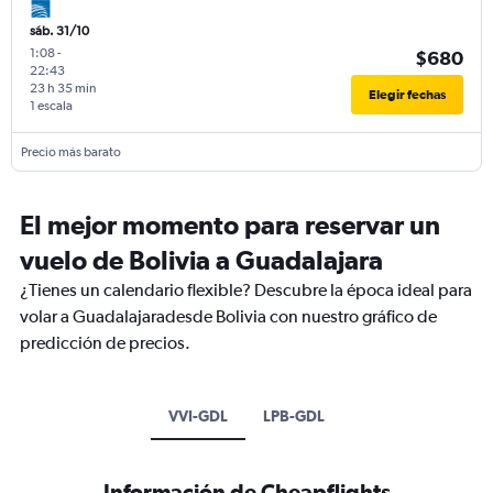
sáb. 31/10
1:08
-
$680
22:43
23 h 35 min
Elegir fechas
1 escala
Precio más barato
El mejor momento para reservar un
vuelo de Bolivia a Guadalajara
¿Tienes un calendario flexible? Descubre la época ideal para
volar a Guadalajaradesde Bolivia con nuestro gráfico de
predicción de precios.
VVI-GDL
LPB-GDL
Información de Cheapflights