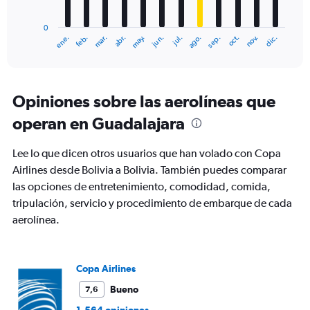
chart
has
0
1
mar.
jun.
sep.
dic.
ene.
abr.
jul.
oct.
feb.
may.
ago.
nov.
X
End
of
axis
interactive
displaying
chart
categories.
Range:
Opiniones sobre las aerolíneas que
12
operan en Guadalajara
categories.
The
chart
Lee lo que dicen otros usuarios que han volado con Copa
has
Airlines desde Bolivia a Bolivia. También puedes comparar
1
las opciones de entretenimiento, comodidad, comida,
Y
axis
tripulación, servicio y procedimiento de embarque de cada
displaying
aerolínea.
values.
Range:
0
to
Copa Airlines
1200.
Bueno
7,6