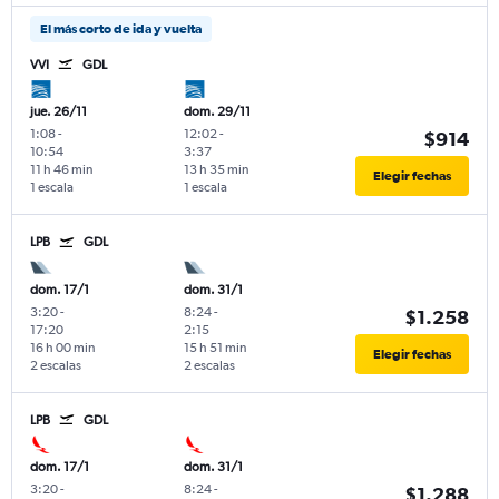
El más corto de ida y vuelta
VVI
GDL
jue. 26/11
dom. 29/11
1:08
-
12:02
-
$914
10:54
3:37
11 h 46 min
13 h 35 min
Elegir fechas
1 escala
1 escala
LPB
GDL
dom. 17/1
dom. 31/1
3:20
-
8:24
-
$1.258
17:20
2:15
16 h 00 min
15 h 51 min
Elegir fechas
2 escalas
2 escalas
LPB
GDL
dom. 17/1
dom. 31/1
3:20
-
8:24
-
$1.288