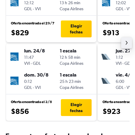
12:12
13 h 26 min
12:02
GDL
-
VVI
Copa Airlines
GDL
-
VVI
Oferta encontrada el 29/7
Oferta encontrada 
Elegir
$829
$913
fechas
lun. 24/8
1 escala
jue. 27/
11:47
12 h 58 min
1:12
VVI
-
GDL
Copa Airlines
VVI
-
GDL
dom. 30/8
1 escala
vie. 4/9
0:12
25 h 23 min
6:00
GDL
-
VVI
Copa Airlines
GDL
-
VVI
Oferta encontrada el 3/8
Oferta encontrada 
Elegir
$856
$923
fechas