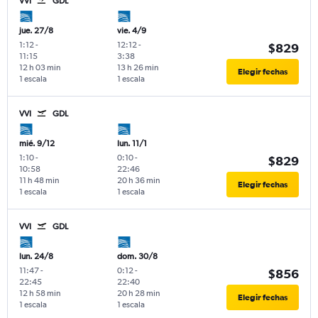
VVI
GDL
jue. 27/8
vie. 4/9
1:12
-
12:12
-
$829
11:15
3:38
12 h 03 min
13 h 26 min
Elegir fechas
1 escala
1 escala
VVI
GDL
mié. 9/12
lun. 11/1
1:10
-
0:10
-
$829
10:58
22:46
11 h 48 min
20 h 36 min
Elegir fechas
1 escala
1 escala
VVI
GDL
lun. 24/8
dom. 30/8
11:47
-
0:12
-
$856
22:45
22:40
12 h 58 min
20 h 28 min
Elegir fechas
1 escala
1 escala