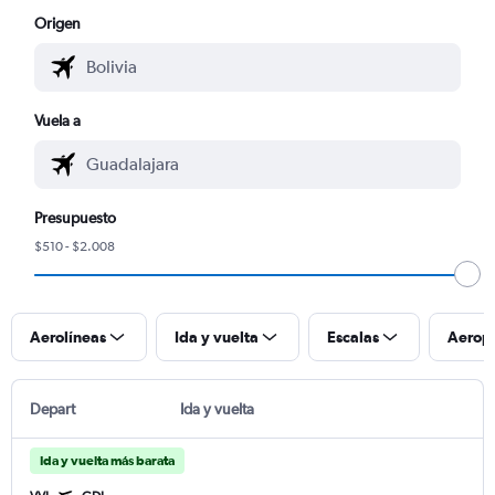
Origen
Vuela a
Presupuesto
$510 - $2.008
Aerolíneas
Ida y vuelta
Escalas
Aerop
Depart
Ida y vuelta
Ida y vuelta más barata