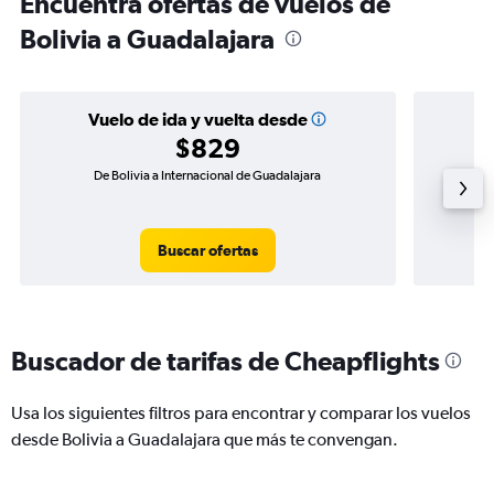
Encuentra ofertas de vuelos de
Bolivia a Guadalajara
Vuelo de ida y vuelta desde
$829
De Bolivia a Internacional de Guadalajara
Vuelo d
Buscar ofertas
Buscador de tarifas de Cheapflights
Usa los siguientes filtros para encontrar y comparar los vuelos
desde Bolivia a Guadalajara que más te convengan.