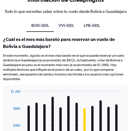
Todo lo que necesitas saber sobre tu vuelo desde Bolivia a Guadalajara
BO0-GDL
VVI-GDL
LPB-GDL
¿Cuál es el mes más barato para reservar un vuelo de
Bolivia a Guadalajara?
En este momento, agosto es el mes más barato en el que se puede reservar un vuelo
de Bolivia a Guadalajara (a un promedio de $812). Actualmente, volar de Bolivia a
Guadalajara en junio es el momento más caro (a un promedio de $1.096). Hay
múltiples factores que influyen en el precio de un vuelo, por lo que comparar
aerolíneas, aeropuertos de salida y horarios les brinda a los usuarios más opciones
disponibles.
$1.200
Bar
Chart
graphic.
chart
with
$800
12
bars.
$400
The