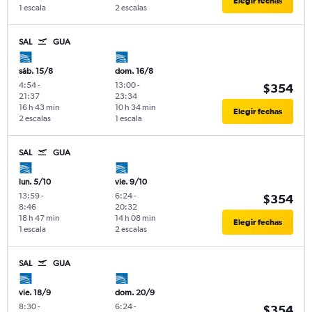
Elegir fechas
1 escala
2 escalas
SAL
GUA
sáb. 15/8
dom. 16/8
4:54
-
13:00
-
$354
21:37
23:34
16 h 43 min
10 h 34 min
Elegir fechas
2 escalas
1 escala
SAL
GUA
lun. 5/10
vie. 9/10
13:59
-
6:24
-
$354
8:46
20:32
18 h 47 min
14 h 08 min
Elegir fechas
1 escala
2 escalas
SAL
GUA
vie. 18/9
dom. 20/9
8:30
-
6:24
-
$354