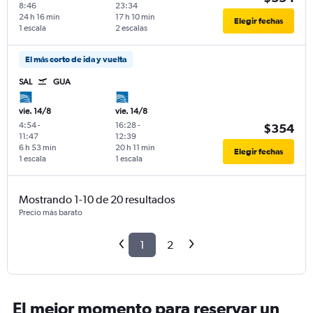
8:46
23:34
24 h 16 min
17 h 10 min
Elegir fechas
1 escala
2 escalas
El más corto de ida y vuelta
SAL
GUA
vie. 14/8
vie. 14/8
4:54
-
16:28
-
$354
11:47
12:39
6 h 53 min
20 h 11 min
Elegir fechas
1 escala
1 escala
Mostrando 1-10 de 20 resultados
Precio más barato
1
2
El mejor momento para reservar un