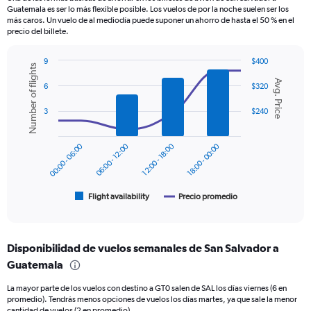
The
Guatemala es ser lo más flexible posible. Los vuelos de por la noche suelen ser los
chart
más caros. Un vuelo de al mediodía puede suponer un ahorro de hasta el 50 % en el
has
precio del billete.
1
Y
9
$400
Number of flights
axis
Combination
Chart
displaying
Avg. Price
graphic.
chart
6
$320
values.
with
2
Range:
3
$240
data
0
series.
to
00:00 - 06:00
06:00 - 12:00
12:00 - 18:00
18:00 - 00:00
450.
The
chart
has
1
Flight availability
Precio promedio
End
of
X
interactive
axis
chart
displaying
Disponibilidad de vuelos semanales de San Salvador a
categories.
Range:
Guatemala
6
La mayor parte de los vuelos con destino a GT0 salen de SAL los días viernes (6 en
categories.
promedio). Tendrás menos opciones de vuelos los días martes, ya que sale la menor
The
cantidad de vuelos (2 en promedio).