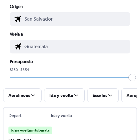
Origen
Vuela a
Presupuesto
$180 - $354
Aerolíneas
Ida y vuelta
Escalas
Aerop
Depart
Ida y vuelta
Ida y vuelta más barata