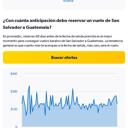
X
Avianca
of
axis
interactive
displaying
chart
categories.
¿Con cuánta anticipación debo reservar un vuelo de San
Range:
Salvador a Guatemala?
1
categories.
En promedio, reservar 68 días antes de la fecha de salida prevista es el mejor
The
momento para conseguir vuelos baratos de San Salvador a Guatemala. La tendencia
chart
general es que cuanto más te acerques a la fecha de salida, más caro será el vuelo.
has
1
Buscar ofertas
Y
axis
displaying
$450
values.
Chart
Chart
Range:
graphic.
with
0
91
$300
to
data
points.
4.5.
The
$150
chart
has
1
0