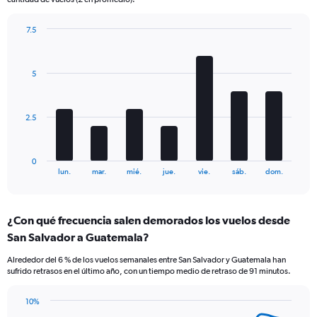
chart
has
7.5
2
Bar
Y
Chart
graphic.
chart
axes
with
displaying
5
7
Avg.
bars.
Price
and
The
2.5
Number
chart
of
has
flights.
1
0
X
End
lun.
mar.
mié.
jue.
vie.
sáb.
dom.
of
axis
interactive
displaying
chart
categories.
¿Con qué frecuencia salen demorados los vuelos desde
Range:
San Salvador a Guatemala?
7
categories.
Alrededor del 6 % de los vuelos semanales entre San Salvador y Guatemala han
The
sufrido retrasos en el último año, con un tiempo medio de retraso de 91 minutos.
chart
has
10%
1
Line
Chart