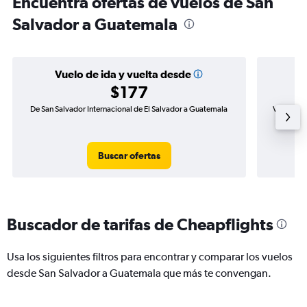
Encuentra ofertas de vuelos de San
Salvador a Guatemala
Vuelo de ida y vuelta desde
$177
De San Salvador Internacional de El Salvador a Guatemala
Vuelo de 
Buscar ofertas
Buscador de tarifas de Cheapflights
Usa los siguientes filtros para encontrar y comparar los vuelos
desde San Salvador a Guatemala que más te convengan.