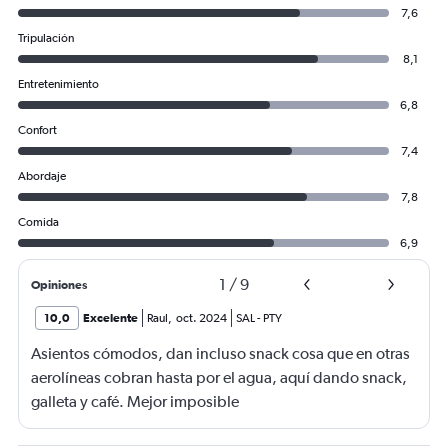
7,6
Tripulación
8,1
Entretenimiento
6,8
Confort
7,4
Abordaje
7,8
Comida
6,9
1
/
9
Opiniones
10,0
Excelente
Raul
,
oct. 2024
SAL
-
PTY
Asientos cómodos, dan incluso snack cosa que en otras
aerolíneas cobran hasta por el agua, aquí dando snack,
galleta y café. Mejor imposible