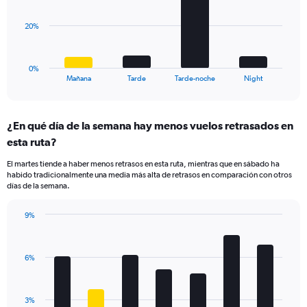
values.
Range:
The
20%
2.5
chart
to
has
10.
1
0%
X
End
Mañana
Tarde
Tarde-noche
Night
of
axis
interactive
displaying
chart
categories.
¿En qué día de la semana hay menos vuelos retrasados en
Range:
esta ruta?
4
categories.
El martes tiende a haber menos retrasos en esta ruta, mientras que en sábado ha
The
habido tradicionalmente una media más alta de retrasos en comparación con otros
chart
días de la semana.
has
1
9%
Y
Bar
Chart
axis
graphic.
chart
displaying
with
values.
6%
7
Range:
bars.
0
to
The
3%