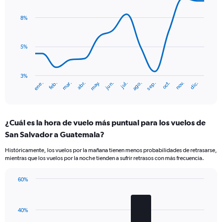
Y
graphic.
chart
axis
with
8%
displaying
14
values.
data
Range:
points.
0
5%
to
The
7.5.
chart
has
3%
ene.
abr.
jul.
oct.
mar.
jun.
sep.
dic.
feb.
may.
ago.
nov.
1
End
of
X
interactive
axis
chart
displaying
¿Cuál es la hora de vuelo más puntual para los vuelos de
categories.
Range:
San Salvador a Guatemala?
14
Históricamente, los vuelos por la mañana tienen menos probabilidades de retrasarse,
categories.
mientras que los vuelos por la noche tienden a sufrir retrasos con más frecuencia.
The
chart
has
60%
Bar
1
Chart
graphic.
chart
Y
with
axis
40%
4
displaying
bars.