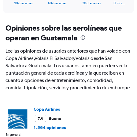
X
End
90 días antes
60 días antes
30 días antes
El mis…
of
axis
interactive
displaying
chart
categories.
Range:
Opiniones sobre las aerolíneas que
91
operan en Guatemala
categories.
The
chart
Lee las opiniones de usuarios anteriores que han volado con
has
Copa Airlines,Volaris El SalvadoryVolaris desde San
1
Salvador a Guatemala. Los usuarios también pueden ver la
Y
axis
puntuación general de cada aerolínea y la que reciben en
displaying
cuanto a opciones de entretenimiento, comodidad,
values.
comida, tripulación, servicio y procedimiento de embarque.
Range:
0
to
450.
Copa Airlines
Bueno
7,6
1.564 opiniones
En general