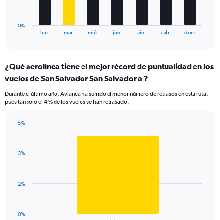
60.
chart
has
1
0%
X
End
lun.
mar.
mié.
jue.
vie.
sáb.
dom.
of
axis
interactive
displaying
chart
categories.
¿Qué aerolínea tiene el mejor récord de puntualidad en los
Range:
vuelos de San Salvador San Salvador a ?
7
categories.
Durante el último año, Avianca ha sufrido el menor número de retrasos en esta ruta,
The
pues tan solo el 4 % de los vuelos se han retrasado.
chart
has
5%
1
Bar
Chart
Y
graphic.
chart
axis
with
displaying
3%
1
values.
bar.
Range:
0
The
2%
to
chart
9.
has
1
0%
End