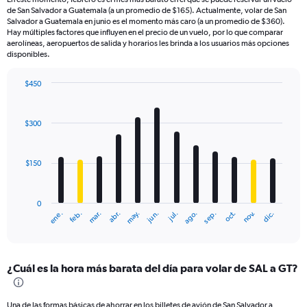
de San Salvador a Guatemala (a un promedio de $165). Actualmente, volar de San
Salvador a Guatemala en junio es el momento más caro (a un promedio de $360).
Hay múltiples factores que influyen en el precio de un vuelo, por lo que comparar
aerolíneas, aeropuertos de salida y horarios les brinda a los usuarios más opciones
disponibles.
$450
Bar
Chart
graphic.
chart
with
$300
12
bars.
$150
The
chart
has
0
1
mar.
jun.
sep.
dic.
ene.
abr.
jul.
oct.
feb.
may.
ago.
nov.
X
End
of
axis
interactive
displaying
chart
categories.
¿Cuál es la hora más barata del día para volar de SAL a GT?
Range:
12
categories.
Una de las formas básicas de ahorrar en los billetes de avión de San Salvador a