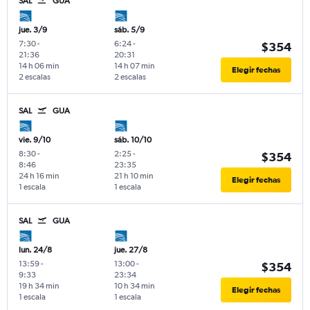
SAL
GUA
jue. 3/9
sáb. 5/9
7:30
-
6:24
-
$354
21:36
20:31
14 h 06 min
14 h 07 min
Elegir fechas
2 escalas
2 escalas
SAL
GUA
vie. 9/10
sáb. 10/10
8:30
-
2:25
-
$354
8:46
23:35
24 h 16 min
21 h 10 min
Elegir fechas
1 escala
1 escala
SAL
GUA
lun. 24/8
jue. 27/8
13:59
-
13:00
-
$354
9:33
23:34
19 h 34 min
10 h 34 min
Elegir fechas
1 escala
1 escala