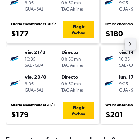
9:05
0 h 50 min
9:05
GUA
-
SAL
TAG Airlines
GUA
-
SAL
Oferta encontrada el 30/7
Oferta encontrada 
Elegir
$177
$180
fechas
vie. 21/8
Directo
vie. 14/
10:35
0 h 50 min
10:35
SAL
-
GUA
TAG Airlines
SAL
-
GUA
vie. 28/8
Directo
lun. 17/
9:05
0 h 50 min
9:05
GUA
-
SAL
TAG Airlines
GUA
-
SAL
Oferta encontrada el 31/7
Oferta encontrada 
Elegir
$179
$201
fechas