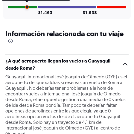
to
2400.
$1.463
$1.638
Información relacionada con tu viaje
¿A qué aeropuerto llegan los vuelos a Guayaquil
desde Roma?
Guayaquil Internacional José Joaquín de Olmedo (GYE) es el
aeropuerto del que saldrás si reservas un vuelo de Roma a
Guayaquil. No deberías tener problemas a la hora de
encontrar vuelos a Internacional José Joaquín de Olmedo
desde Roma; el aeropuerto gestiona una media de 0 vuelos
de ida desde Roma por día. Tampoco te deberían faltar
opciones de aerolíneas entre las que elegir, ya que 0
aerolíneas operan vuelos desde el aeropuerto Guayaquil
desde Roma. Solo hay un trayecto de 4,1 km de
Internacional José Joaquín de Olmedo (GYE) al centro de
Guayaquil.