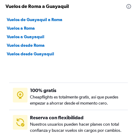
Vuelos de Roma a Guayaquil
Vuelos de Guayaquil a Roma
Vuelos a Roma
Vuelos a Guayaquil
Vuelos desde Roma
Vuelos desde Guayaquil
100% gratis
Cheapflights es totalmente gratis, así que puedes
empezar a ahorrar desde el momento cero.
Reserva con flexibilidad
Nuestros usuarios pueden hacer planes con total
confianza y buscar vuelos sin cargos por cambios.