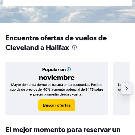
Encuentra ofertas de vuelos de
Cleveland a Halifax
Popular en
noviembre
Mayor demanda de vuelos basada en las búsquedas. Posible
Los precio
subida de precios del 40% (aumento potencial de $475 sobre
de precios 
el precio promedio de ida y vuelta).
Buscar ofertas
El mejor momento para reservar un