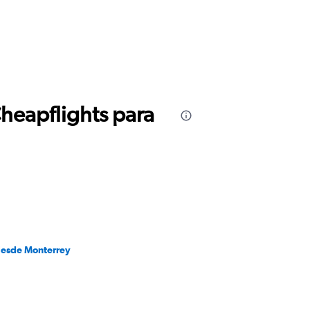
Cheapflights para
desde Monterrey