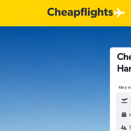
Che
Ha
Ida y v