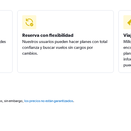
Reserva con flexibilidad
Via
edes
Nuestros usuarios pueden hacer planes con total
Mill
confianza y buscar vuelos sin cargos por
enco
cambios.
plan
info
pued
os, sin embargo,
los precios no están garantizados
.