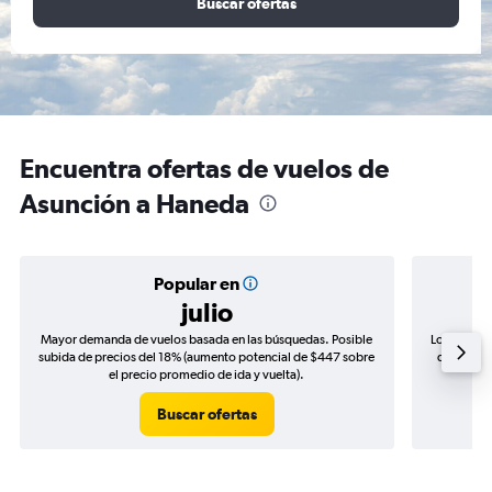
Buscar ofertas
Encuentra ofertas de vuelos de
Asunción a Haneda
Popular en
julio
Mayor demanda de vuelos basada en las búsquedas. Posible
Los precio
subida de precios del 18% (aumento potencial de $447 sobre
de precios
el precio promedio de ida y vuelta).
Buscar ofertas