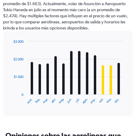
promedio de $1.663). Actualmente, volar de Asunción a Aeropuerto
Tokio Haneda en julio es el momento más caro (a un promedio de
$2.474). Hay múltiples factores que influyen en el precio de un vuelo,
por lo que comparar aerolíneas, aeropuertos de salida y horarios les
brinda a los usuarios más opciones disponibles.
$3.000
Bar
Chart
graphic.
chart
with
$2.000
12
bars.
$1.000
The
chart
has
0
1
ene.
feb.
mar.
abr.
may.
jun.
jul.
ago.
sep.
oct.
nov.
dic.
X
End
of
axis
interactive
displaying
chart
categories.
Range:
12
Opiniones sobre las aerolíneas que