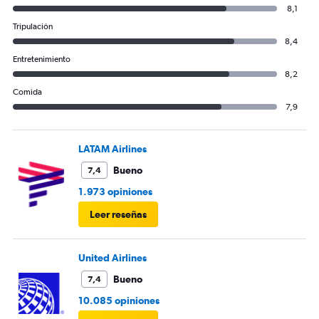
8,1
Tripulación
8,4
Entretenimiento
8,2
Comida
7,9
LATAM Airlines
Bueno
7,4
1.973 opiniones
Leer reseñas
United Airlines
Bueno
7,4
10.085 opiniones