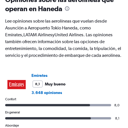
categories.
The
operan en Haneda
chart
has
Lee opiniones sobre las aerolíneas que vuelan desde
1
Y
Asunción a Aeropuerto Tokio Haneda, como
axis
Emirates,LATAM AirlinesyUnited Airlines. Las opiniones
displaying
también ofrecen información sobre las opciones de
values.
entretenimiento, la comodidad, la comida, la tripulación, el
Range:
0
servicio y el procedimiento de embarque de cada aerolínea.
to
3000.
Emirates
Muy bueno
8,1
3.648 opiniones
Confort
8,0
En general
8,1
Abordaje