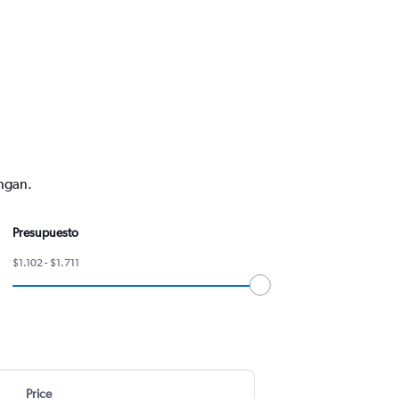
engan.
Presupuesto
$1.102 - $1.711
Price