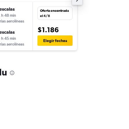
escalas
mié. 9/12
Oferta encontrada
 h 48 min
1:49
el 4/8
rias aerolíneas
-
ASU
HNL
$1.186
escalas
vie. 18/12
 h 45 min
7:45
Elegir fechas
rias aerolíneas
-
HNL
ASU
lu