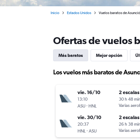
Inicio
Estados Unidos
Vuelos baratos de Asunción
Ofertas de vuelos 
Más baratos
Mejor opción
Úl
Los vuelos más baratos de Asunc
vie. 16/10
2 escalas
13:10
30 h 48 mi
-
Varias aero
ASU
HNL
vie. 30/10
2 escalas
20:37
26 h 38 mi
-
Varias aero
HNL
ASU