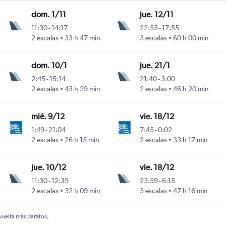
dom. 1/11
jue. 12/11
11:30
-
14:17
22:55
-
17:55
Inouye
2 escalas
33 h 47 min
3 escalas
60 h 00 min
dom. 10/1
jue. 21/1
2:45
-
15:14
21:40
-
3:00
Inouye
2 escalas
43 h 29 min
2 escalas
46 h 20 min
mié. 9/12
vie. 18/12
1:49
-
21:04
7:45
-
0:02
Inouye
2 escalas
26 h 15 min
2 escalas
33 h 17 min
jue. 10/12
vie. 18/12
11:30
-
12:39
23:59
-
6:15
Inouye
2 escalas
32 h 09 min
3 escalas
47 h 16 min
 vuelta más baratos.