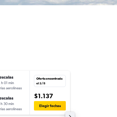
escalas
vie. 11/9
Oferta encontrada
 h 01 min
8:10
el 3/8
rias aerolíneas
-
ASU
HNL
$1.137
escalas
sáb. 19/9
 h 30 min
20:35
Elegir fechas
rias aerolíneas
-
HNL
ASU