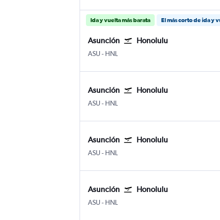
Ida y vuelta más barata
El más corto de ida y v
Asunción
Honolulu
Asunción Silvio Pettirossi
Honolulu Internacional Daniel K. 
ASU
-
HNL
Asunción
Honolulu
Asunción Silvio Pettirossi
Honolulu Internacional Daniel K. 
ASU
-
HNL
Asunción
Honolulu
Asunción Silvio Pettirossi
Honolulu Internacional Daniel K. 
ASU
-
HNL
Asunción
Honolulu
Asunción Silvio Pettirossi
Honolulu Internacional Daniel K. 
ASU
-
HNL