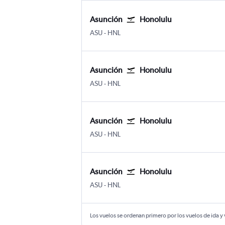
Asunción
Honolulu
Asunción Silvio Pettirossi
Honolulu Internacional Daniel K. 
ASU
-
HNL
Asunción
Honolulu
Asunción Silvio Pettirossi
Honolulu Internacional Daniel K. 
ASU
-
HNL
Asunción
Honolulu
Asunción Silvio Pettirossi
Honolulu Internacional Daniel K. 
ASU
-
HNL
Asunción
Honolulu
Asunción Silvio Pettirossi
Honolulu Internacional Daniel K. 
ASU
-
HNL
Los vuelos se ordenan primero por los vuelos de ida y