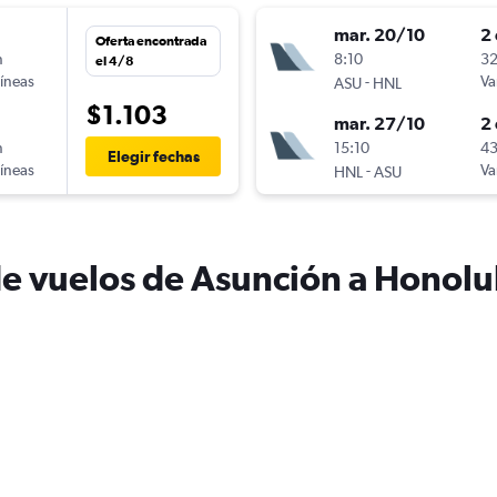
mar. 20/10
2 
Oferta encontrada
n
8:10
32
el 4/8
líneas
-
Va
ASU
HNL
$1.103
mar. 27/10
2 
n
15:10
43
Elegir fechas
líneas
-
Va
HNL
ASU
de vuelos de Asunción a Honolu