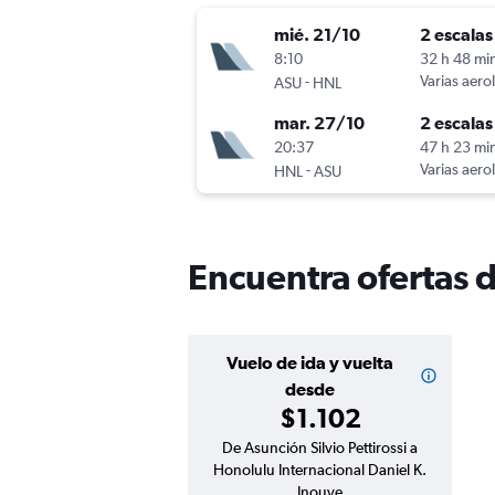
mié. 21/10
2 escalas
8:10
32 h 48 mi
-
Varias aero
ASU
HNL
mar. 27/10
2 escalas
20:37
47 h 23 mi
-
Varias aero
HNL
ASU
Encuentra ofertas 
Vuelo de ida y vuelta
desde
$1.102
De Asunción Silvio Pettirossi a
Honolulu Internacional Daniel K.
Inouye