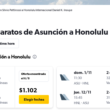
 Silvio Pettirossi a Honolulu Internacional Daniel K. Inouye
baratos de Asunción a Honolulu
tima hora
ión a Honolulu
dom. 1/11
2 
Oferta encontrada
n
11:30
32
el 6/8
líneas
-
Va
ASU
HNL
$1.102
jue. 12/11
2 
n
15:45
31
Elegir fechas
líneas
-
Va
HNL
ASU