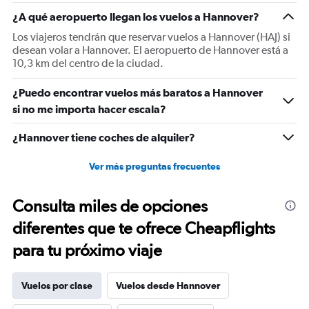
1
Y
¿A qué aeropuerto llegan los vuelos a Hannover?
axis
Los viajeros tendrán que reservar vuelos a Hannover (HAJ) si
displaying
desean volar a Hannover. El aeropuerto de Hannover está a
values.
10,3 km del centro de la ciudad.
Range:
0
¿Puedo encontrar vuelos más baratos a Hannover
to
1200.
si no me importa hacer escala?
¿Hannover tiene coches de alquiler?
Ver más preguntas frecuentes
Consulta miles de opciones
diferentes que te ofrece Cheapflights
para tu próximo viaje
Vuelos por clase
Vuelos desde Hannover