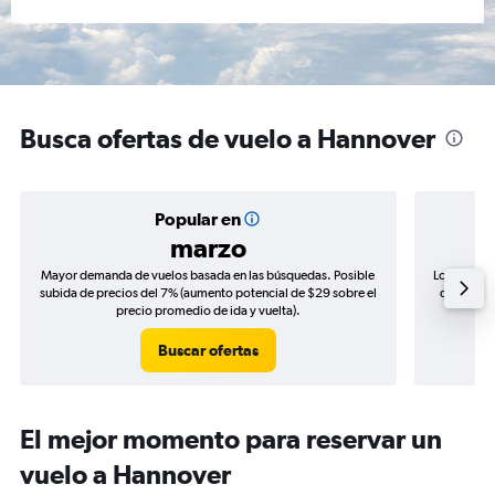
Busca ofertas de vuelo a Hannover
Popular en
marzo
Mayor demanda de vuelos basada en las búsquedas. Posible
Los precio
subida de precios del 7% (aumento potencial de $29 sobre el
de precios
precio promedio de ida y vuelta).
Buscar ofertas
El mejor momento para reservar un
vuelo a Hannover