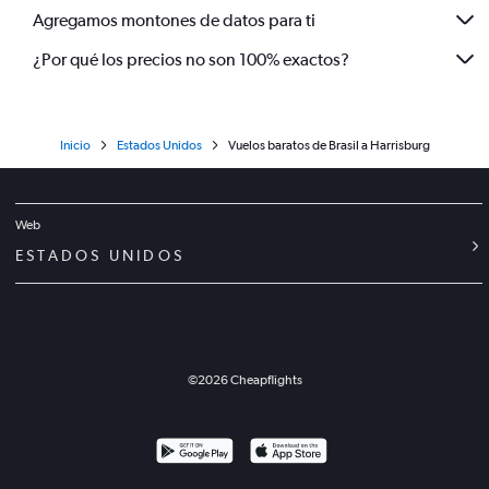
Agregamos montones de datos para ti
¿Por qué los precios no son 100% exactos?
Inicio
Estados Unidos
Vuelos baratos de Brasil a Harrisburg
Web
ESTADOS UNIDOS
©
2026
Cheapflights