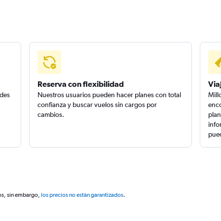
Reserva con flexibilidad
Via
edes
Nuestros usuarios pueden hacer planes con total
Mill
confianza y buscar vuelos sin cargos por
enco
cambios.
plan
info
pued
os, sin embargo,
los precios no están garantizados
.