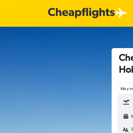
Che
Ho
Ida y v