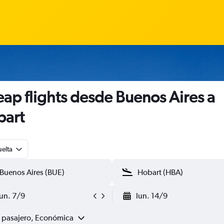
ap flights desde Buenos Aires a
bart
uelta
lun. 7/9
lun. 14/9
1 pasajero, Económica