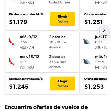
-
United Airlines
-
IAH
ASU
IAH
ASU
Oferta encontrada el 4/8
Oferta encontrada 
Elegir
$1.179
$1.251
fechas
mié. 9/12
2 escalas
jue. 17/
7:55
30 h 10 min
6:33
-
Avianca
-
ASU
IAH
ASU
IAH
mar. 15/12
2 escalas
mié. 14/
16:35
33 h 40 min
23:59
-
Avianca
-
IAH
ASU
IAH
ASU
Oferta encontrada el 2/8
Oferta encontrada 
Elegir
$1.245
$1.253
fechas
Encuentra ofertas de vuelos de