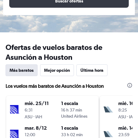
Buscar ofertas
Ofertas de vuelos baratos de
Asunción a Houston
Más baratos
Mejor opción
Última hora
Los vuelos más baratos de Asunción a Houston
mié. 25/11
1 escala
mié. 16/
6:31
16 h 37 min
8:25
-
United Airlines
-
ASU
IAH
ASU
IAH
mar. 8/12
1 escala
mié. 14/
12:00
33 h 02 min
23:59