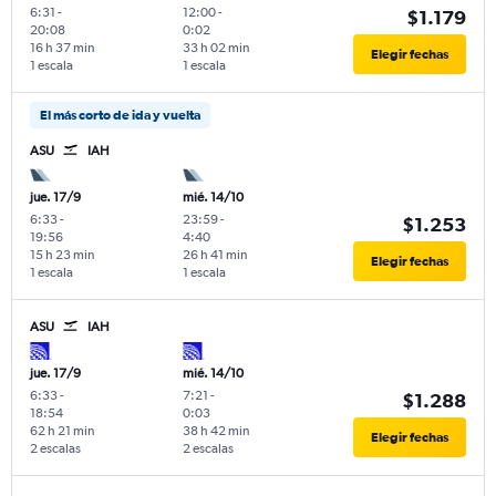
6:31
-
12:00
-
$1.179
20:08
0:02
16 h 37 min
33 h 02 min
Elegir fechas
1 escala
1 escala
El más corto de ida y vuelta
ASU
IAH
jue. 17/9
mié. 14/10
6:33
-
23:59
-
$1.253
19:56
4:40
15 h 23 min
26 h 41 min
Elegir fechas
1 escala
1 escala
ASU
IAH
jue. 17/9
mié. 14/10
6:33
-
7:21
-
$1.288
18:54
0:03
62 h 21 min
38 h 42 min
Elegir fechas
2 escalas
2 escalas