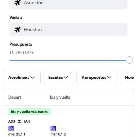
Vuela a
Presupuesto
$1.179 - $1.479
Aerolíneas
Escalas
Aeropuertos
Horar
Depart
Ida y vuelta
Ida y vuelta más barata
ASU
IAH
mié. 25/11
mar. 8/12