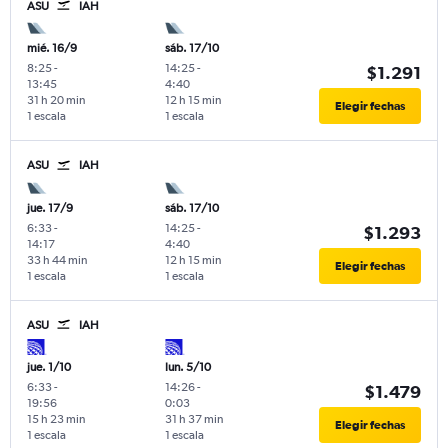
ASU
IAH
mié. 16/9
sáb. 17/10
8:25
-
14:25
-
$1.291
13:45
4:40
31 h 20 min
12 h 15 min
Elegir fechas
1 escala
1 escala
ASU
IAH
jue. 17/9
sáb. 17/10
6:33
-
14:25
-
$1.293
14:17
4:40
33 h 44 min
12 h 15 min
Elegir fechas
1 escala
1 escala
ASU
IAH
jue. 1/10
lun. 5/10
6:33
-
14:26
-
$1.479
19:56
0:03
15 h 23 min
31 h 37 min
Elegir fechas
1 escala
1 escala