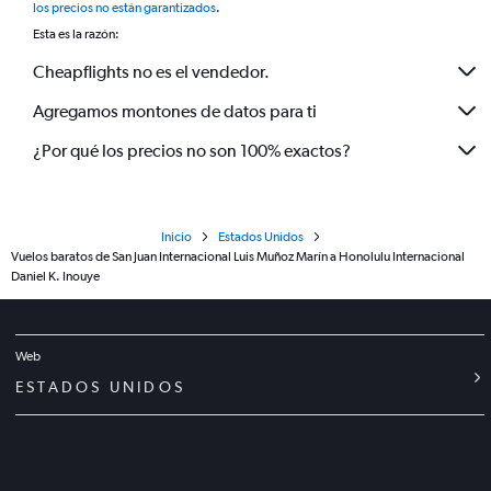
los precios no están garantizados
.
Esta es la razón:
Cheapflights no es el vendedor.
Agregamos montones de datos para ti
¿Por qué los precios no son 100% exactos?
Inicio
Estados Unidos
Vuelos baratos de San Juan Internacional Luis Muñoz Marín a Honolulu Internacional
Daniel K. Inouye
Web
ESTADOS UNIDOS