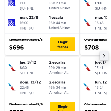
1:00
18 h 23 min
6:00
-
United Airlines
-
SJU
HNL
SJU
HNL
mar. 22/9
1 escala
mar. 13/
16:00
16 h 44 min
18:43
-
United Airlines
-
HNL
SJU
HNL
SJU
Oferta encontrada el 4/8
Oferta encontrada 
Elegir
$696
$708
fechas
jue. 3/12
2 escalas
jue. 1/10
8:30
19 h 29 min
15:41
-
American Airlines
-
SJU
HNL
SJU
HNL
dom. 13/12
2 escalas
lun. 12/
22:45
16 h 34 min
15:24
-
American Airlines
-
HNL
SJU
HNL
SJU
Oferta encontrada el 3/8
Oferta encontrada 
Elegir