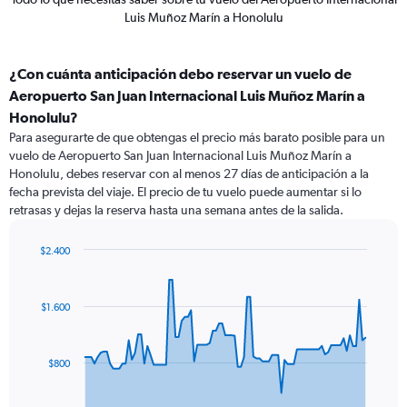
Luis Muñoz Marín a Honolulu
¿Con cuánta anticipación debo reservar un vuelo de
Aeropuerto San Juan Internacional Luis Muñoz Marín a
Honolulu?
Para asegurarte de que obtengas el precio más barato posible para un
vuelo de Aeropuerto San Juan Internacional Luis Muñoz Marín a
Honolulu, debes reservar con al menos 27 días de anticipación a la
fecha prevista del viaje. El precio de tu vuelo puede aumentar si lo
retrasas y dejas la reserva hasta una semana antes de la salida.
$2.400
Chart
Chart
graphic.
with
91
$1.600
data
points.
The
$800
chart
has