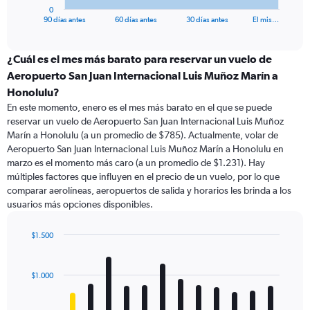
1
0
X
End
90 días antes
60 días antes
30 días antes
El mis…
of
axis
interactive
displaying
chart
categories.
¿Cuál es el mes más barato para reservar un vuelo de
Range:
Aeropuerto San Juan Internacional Luis Muñoz Marín a
91
Honolulu?
categories.
En este momento, enero es el mes más barato en el que se puede
The
reservar un vuelo de Aeropuerto San Juan Internacional Luis Muñoz
chart
Marín a Honolulu (a un promedio de $785). Actualmente, volar de
has
Aeropuerto San Juan Internacional Luis Muñoz Marín a Honolulu en
1
Y
marzo es el momento más caro (a un promedio de $1.231). Hay
axis
múltiples factores que influyen en el precio de un vuelo, por lo que
displaying
comparar aerolíneas, aeropuertos de salida y horarios les brinda a los
values.
usuarios más opciones disponibles.
Range:
0
$1.500
to
Bar
Chart
2400.
graphic.
chart
with
$1.000
12
bars.