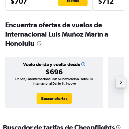
$707
$712
fechas
Encuentra ofertas de vuelos de
Internacional Luis Muñoz Marín a
Honolulu
Vuelo de ida y vuelta desde
$696
De San Juan Internacional Luis Muñoz Marín a Honolulu
Vuelo de 
Internacional Daniel K. Inouye
Buscar ofertas
Buscador de tarifas de Cheapflights