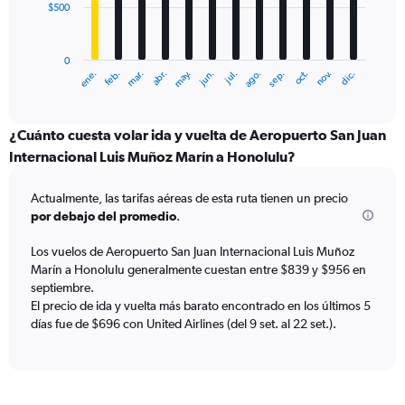
$500
The
chart
has
0
1
ene.
feb.
mar.
abr.
may.
jun.
jul.
ago.
sep.
oct.
nov.
dic.
X
End
of
axis
interactive
displaying
chart
categories.
¿Cuánto cuesta volar ida y vuelta de Aeropuerto San Juan
Range:
Internacional Luis Muñoz Marín a Honolulu?
12
categories.
Actualmente, las tarifas aéreas de esta ruta tienen un precio
The
por debajo del promedio
.
chart
has
Los vuelos de Aeropuerto San Juan Internacional Luis Muñoz
1
Marín a Honolulu generalmente cuestan entre $839 y $956 en
Y
axis
septiembre.
displaying
El precio de ida y vuelta más barato encontrado en los últimos 5
values.
días fue de $696 con United Airlines (del 9 set. al 22 set.).
Range:
0
to
1500.