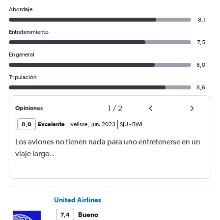
Abordaje
8,1
Entretenimiento
7,5
En general
8,0
Tripulación
8,6
1
/
2
Opiniones
8,0
Excelente
Ivelisse
,
jun. 2023
SJU
-
BWI
Los aviones no tienen nada para uno entretenerse en un
viaje largo..
United Airlines
Bueno
7,4