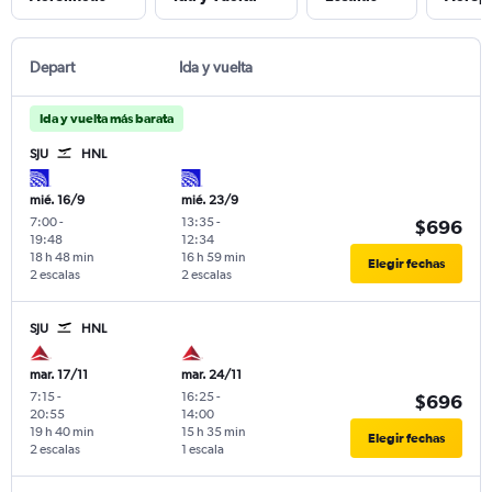
Depart
Ida y vuelta
Ida y vuelta más barata
SJU
HNL
mié. 16/9
mié. 23/9
7:00
-
13:35
-
$696
19:48
12:34
18 h 48 min
16 h 59 min
Elegir fechas
2 escalas
2 escalas
SJU
HNL
mar. 17/11
mar. 24/11
7:15
-
16:25
-
$696
20:55
14:00
19 h 40 min
15 h 35 min
Elegir fechas
2 escalas
1 escala