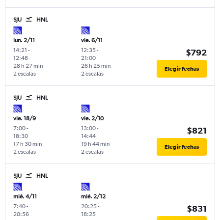
SJU
HNL
lun. 2/11
vie. 6/11
14:21
-
12:35
-
$792
12:48
21:00
28 h 27 min
26 h 25 min
Elegir fechas
2 escalas
2 escalas
SJU
HNL
vie. 18/9
vie. 2/10
7:00
-
13:00
-
$821
18:30
14:44
17 h 30 min
19 h 44 min
Elegir fechas
2 escalas
2 escalas
SJU
HNL
mié. 4/11
mié. 2/12
7:40
-
20:25
-
$831
20:56
18:25