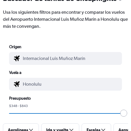
Usa los siguientes filtros para encontrar y comparar los vuelos
del Aeropuerto Internacional Luis Muñoz Marín a Honolulu que
más te convengan.
Origen
Vuela a
Presupuesto
$348 - $843
Aerolíneas
Ida y vuelta
Escalas
Aerop