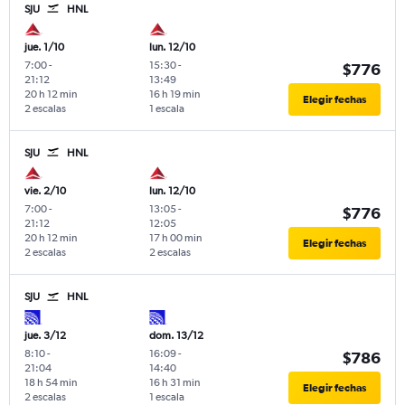
SJU
HNL
jue. 1/10
lun. 12/10
7:00
-
15:30
-
$776
21:12
13:49
20 h 12 min
16 h 19 min
Elegir fechas
2 escalas
1 escala
SJU
HNL
vie. 2/10
lun. 12/10
7:00
-
13:05
-
$776
21:12
12:05
20 h 12 min
17 h 00 min
Elegir fechas
2 escalas
2 escalas
SJU
HNL
jue. 3/12
dom. 13/12
8:10
-
16:09
-
$786
21:04
14:40
18 h 54 min
16 h 31 min
Elegir fechas
2 escalas
1 escala