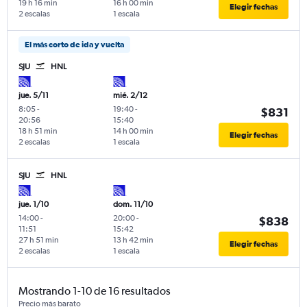
19 h 16 min
16 h 00 min
Elegir fechas
2 escalas
1 escala
El más corto de ida y vuelta
SJU
HNL
jue. 5/11
mié. 2/12
8:05
-
19:40
-
$831
20:56
15:40
18 h 51 min
14 h 00 min
Elegir fechas
2 escalas
1 escala
SJU
HNL
jue. 1/10
dom. 11/10
14:00
-
20:00
-
$838
11:51
15:42
27 h 51 min
13 h 42 min
Elegir fechas
2 escalas
1 escala
Mostrando 1-10 de 16 resultados
Precio más barato