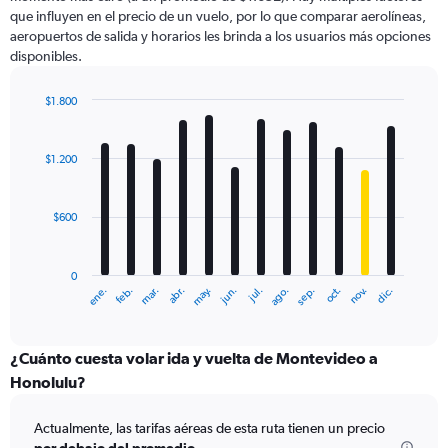
que influyen en el precio de un vuelo, por lo que comparar aerolíneas,
aeropuertos de salida y horarios les brinda a los usuarios más opciones
disponibles.
$1.800
Bar
Chart
graphic.
chart
with
$1.200
12
bars.
$600
The
chart
has
0
1
ene.
feb.
mar.
abr.
may.
jun.
jul.
ago.
sep.
oct.
nov.
dic.
X
End
of
axis
interactive
displaying
chart
categories.
¿Cuánto cuesta volar ida y vuelta de Montevideo a
Range:
Honolulu?
12
categories.
Actualmente, las tarifas aéreas de esta ruta tienen un precio
The