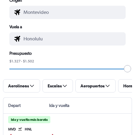
Origen
Vuela a
Presupuesto
$1.327 - $1.502
Aerolíneas
Escalas
Aeropuertos
Horar
Depart
Ida y vuelta
Ida y vuelta más barata
MVD
HNL