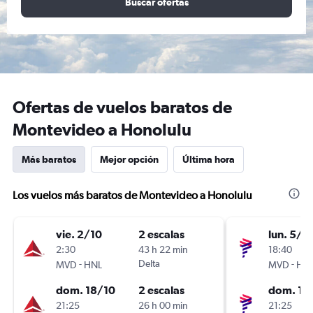
Buscar ofertas
Ofertas de vuelos baratos de
Montevideo a Honolulu
Más baratos
Mejor opción
Última hora
Los vuelos más baratos de Montevideo a Honolulu
vie. 2/10
2 escalas
lun. 5/1
2:30
43 h 22 min
18:40
-
Delta
-
MVD
HNL
MVD
HN
dom. 18/10
2 escalas
dom. 18
21:25
26 h 00 min
21:25