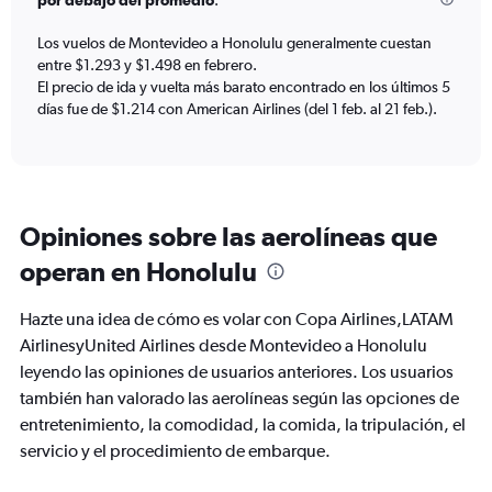
por debajo del promedio
.
chart
has
Los vuelos de Montevideo a Honolulu generalmente cuestan
1
entre $1.293 y $1.498 en febrero.
Y
axis
El precio de ida y vuelta más barato encontrado en los últimos 5
displaying
días fue de $1.214 con American Airlines (del 1 feb. al 21 feb.).
values.
Range:
0
to
1800.
Opiniones sobre las aerolíneas que
operan en Honolulu
Hazte una idea de cómo es volar con Copa Airlines,LATAM
AirlinesyUnited Airlines desde Montevideo a Honolulu
leyendo las opiniones de usuarios anteriores. Los usuarios
también han valorado las aerolíneas según las opciones de
entretenimiento, la comodidad, la comida, la tripulación, el
servicio y el procedimiento de embarque.