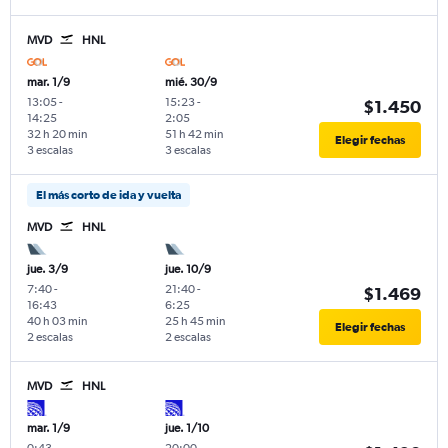
MVD
HNL
mar. 1/9
mié. 30/9
13:05
-
15:23
-
$1.450
14:25
2:05
32 h 20 min
51 h 42 min
Elegir fechas
3 escalas
3 escalas
El más corto de ida y vuelta
MVD
HNL
jue. 3/9
jue. 10/9
7:40
-
21:40
-
$1.469
16:43
6:25
40 h 03 min
25 h 45 min
Elegir fechas
2 escalas
2 escalas
MVD
HNL
mar. 1/9
jue. 1/10