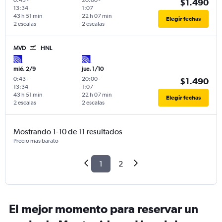
0:43
-
20:00
-
$1.490
13:34
1:07
43 h 51 min
22 h 07 min
Elegir fechas
2 escalas
2 escalas
MVD
HNL
mié. 2/9
jue. 1/10
0:43
-
20:00
-
$1.490
13:34
1:07
43 h 51 min
22 h 07 min
Elegir fechas
2 escalas
2 escalas
Mostrando 1-10 de 11 resultados
Precio más barato
1
2
El mejor momento para reservar un