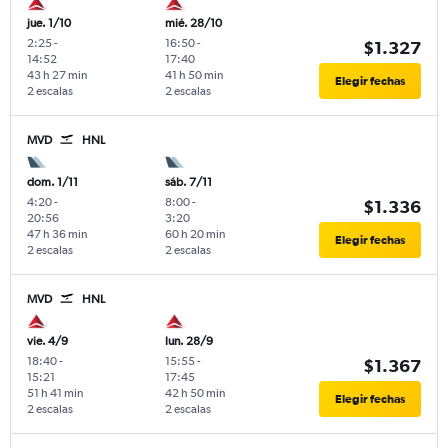
jue. 1/10
mié. 28/10
2:25
-
16:50
-
$1.327
14:52
17:40
43 h 27 min
41 h 50 min
Elegir fechas
2 escalas
2 escalas
MVD
HNL
dom. 1/11
sáb. 7/11
4:20
-
8:00
-
$1.336
20:56
3:20
47 h 36 min
60 h 20 min
Elegir fechas
2 escalas
2 escalas
MVD
HNL
vie. 4/9
lun. 28/9
18:40
-
15:55
-
$1.367
15:21
17:45
51 h 41 min
42 h 50 min
Elegir fechas
2 escalas
2 escalas