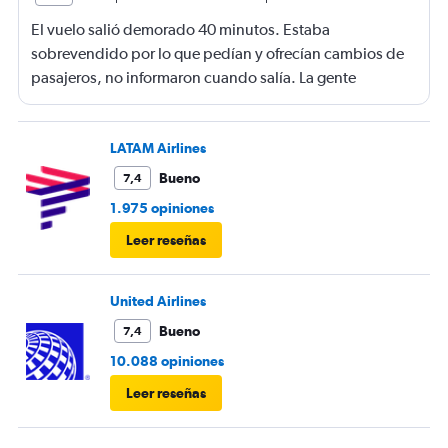
El vuelo salió demorado 40 minutos. Estaba
sobrevendido por lo que pedían y ofrecían cambios de
pasajeros, no informaron cuando salía. La gente
haciendo filas larguísimas para no quedarse sin viajar.
Mucha maleta de mano no había lugar. En mi caso se
terminó la comida me ofrecieron un solo menú.
LATAM Airlines
Bueno
7,4
1.975 opiniones
Leer reseñas
United Airlines
Bueno
7,4
10.088 opiniones
Leer reseñas