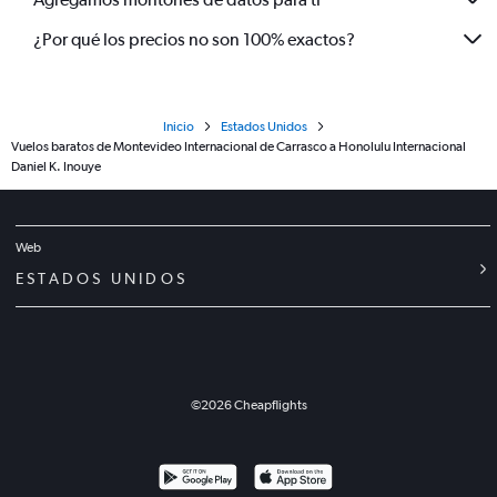
¿Por qué los precios no son 100% exactos?
Inicio
Estados Unidos
Vuelos baratos de Montevideo Internacional de Carrasco a Honolulu Internacional
Daniel K. Inouye
Web
ESTADOS UNIDOS
©
2026
Cheapflights