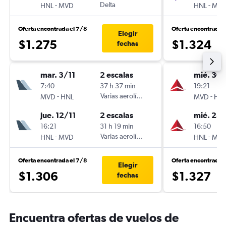
-
Delta
-
HNL
MVD
HNL
MV
Oferta encontrada el 7/8
Oferta encontrada 
Elegir
$1.275
$1.324
fechas
mar. 3/11
2 escalas
mié. 30
7:40
37 h 37 min
19:21
-
Varias aerolíneas
-
MVD
HNL
MVD
HN
jue. 12/11
2 escalas
mié. 28
16:21
31 h 19 min
16:50
-
Varias aerolíneas
-
HNL
MVD
HNL
MV
Oferta encontrada el 7/8
Oferta encontrada 
Elegir
$1.306
$1.327
fechas
Encuentra ofertas de vuelos de