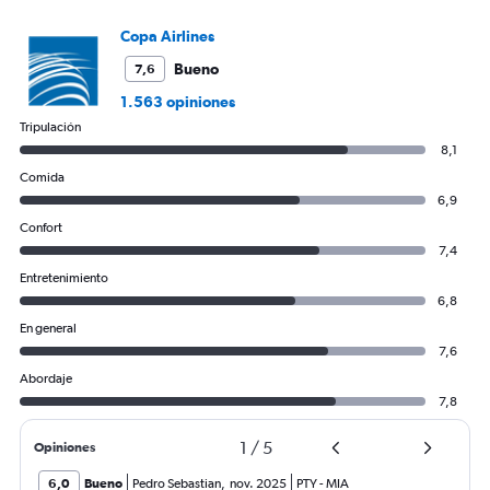
Copa Airlines
Bueno
7,6
1.563 opiniones
Tripulación
8,1
Comida
6,9
Confort
7,4
Entretenimiento
6,8
En general
7,6
Abordaje
7,8
1
/
5
Opiniones
6,0
Bueno
Pedro Sebastian
,
nov. 2025
PTY
-
MIA