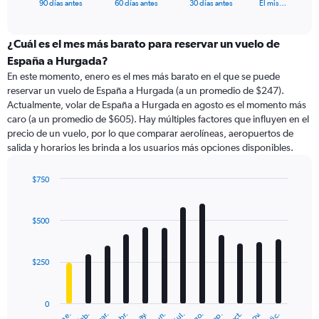
X
End
90 días antes
60 días antes
30 días antes
El mis…
of
axis
interactive
displaying
chart
categories.
¿Cuál es el mes más barato para reservar un vuelo de
Range:
España a Hurgada?
91
En este momento, enero es el mes más barato en el que se puede
categories.
reservar un vuelo de España a Hurgada (a un promedio de $247).
The
Actualmente, volar de España a Hurgada en agosto es el momento más
chart
caro (a un promedio de $605). Hay múltiples factores que influyen en el
has
precio de un vuelo, por lo que comparar aerolíneas, aeropuertos de
1
salida y horarios les brinda a los usuarios más opciones disponibles.
Y
axis
displaying
$750
values.
Bar
Chart
Range:
graphic.
chart
with
0
$500
12
to
bars.
900.
$250
The
chart
has
0
1
ene.
abr.
jul.
oct.
mar.
jun.
sep.
dic.
feb.
may.
ago.
nov.