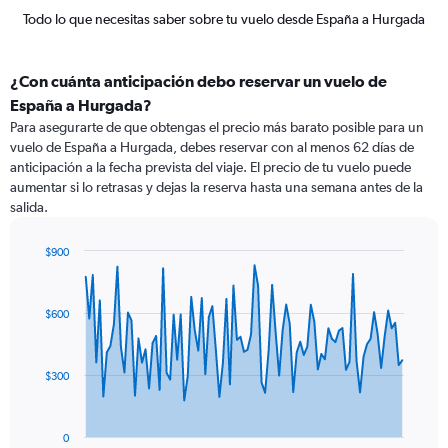
Todo lo que necesitas saber sobre tu vuelo desde España a Hurgada
¿Con cuánta anticipación debo reservar un vuelo de
España a Hurgada?
Para asegurarte de que obtengas el precio más barato posible para un
vuelo de España a Hurgada, debes reservar con al menos 62 días de
anticipación a la fecha prevista del viaje. El precio de tu vuelo puede
aumentar si lo retrasas y dejas la reserva hasta una semana antes de la
salida.
$900
Chart
Chart
graphic.
with
91
$600
data
points.
The
$300
chart
has
1
0