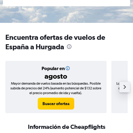
Encuentra ofertas de vuelos de
España a Hurgada
Popular en
agosto
Mayor demanda de vuelos basada en las búsquedas. Posible
Los precio
subida de precios del 24% (aumento potencial de $132 sobre
de precio
el precio promedio de ida y vuelta).
Buscar ofertas
Información de Cheapflights