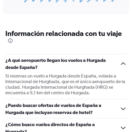
X
End
of
axis
interactive
displaying
chart
categories.
Range:
12
Información relacionada con tu viaje
categories.
The
chart
has
1
¿A qué aeropuerto llegan los vuelos a Hurgada
Y
desde España?
axis
displaying
Si reservas un vuelo a Hurgada desde España, volarás a
values.
Internacional de Hurghada, que es el único aeropuerto de la
Range:
ciudad. Hurgada Internacional de Hurghada (HRG) se
0
encuentra a 9,1 km del centro de Hurgada.
to
750.
¿Puedo buscar ofertas de vuelos de España a
Hurgada que incluyan reservas de hotel?
¿Cómo busco vuelos directos de España a
Hurgada?