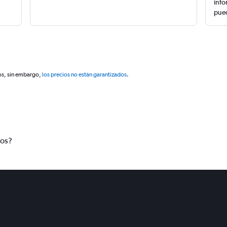
info
pued
os, sin embargo,
los precios no están garantizados
.
tos?