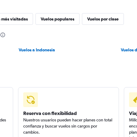
 más visitadas
Vuelos populares
Vuelos por clase
Vuelos a Indonesia
Vuelos 
Reserva con flexibilidad
Via
edes
Nuestros usuarios pueden hacer planes con total
Mill
confianza y buscar vuelos sin cargos por
enco
cambios.
plan