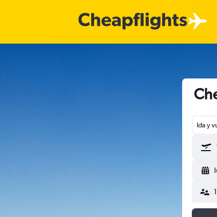
Che
Ida y v