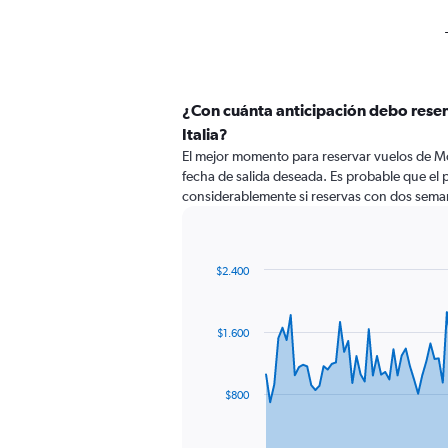
¿Con cuánta anticipación debo reser
Italia?
El mejor momento para reservar vuelos de Mont
fecha de salida deseada. Es probable que el 
considerablemente si reservas con dos seman
$2.400
Chart
Chart
graphic.
with
91
$1.600
data
points.
The
$800
chart
has