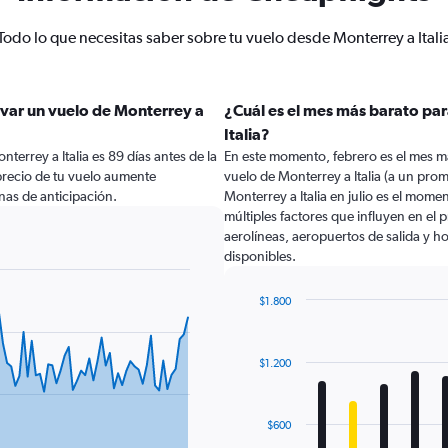
Todo lo que necesitas saber sobre tu vuelo desde Monterrey a Itali
var un vuelo de Monterrey a
¿Cuál es el mes más barato par
Italia?
errey a Italia es 89 días antes de la
En este momento, febrero es el mes m
precio de tu vuelo aumente
vuelo de Monterrey a Italia (a un pro
as de anticipación.
Monterrey a Italia en julio es el mom
múltiples factores que influyen en el
aerolíneas, aeropuertos de salida y ho
disponibles.
$1.800
Bar
Chart
graphic.
chart
with
$1.200
12
bars.
The
$600
chart