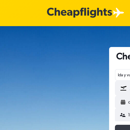
Che
Ida y v