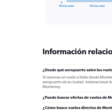
1
0
X
End
90 días antes
60 días antes
of
axis
interactive
displaying
chart
categories.
Range:
91
categories.
The
chart
has
Información relacio
1
Y
axis
displaying
¿Desde qué aeropuerto salen los vuelo
values.
Range:
Si reservas un vuelo a Italia desde Monte
0
aeropuerto de la ciudad. Internacional 
to
Monterrey.
2400.
¿Puedo buscar ofertas de vuelos de Mo
¿Cómo busco vuelos directos de Monte