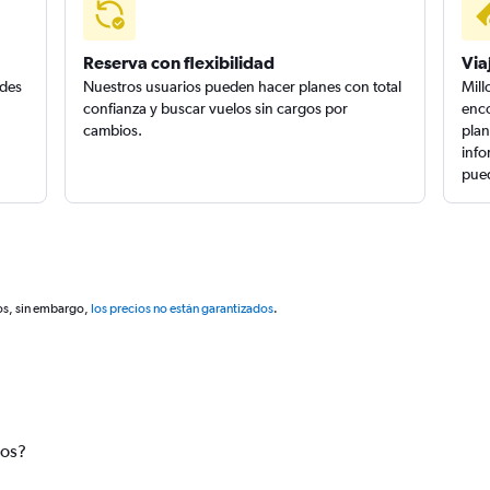
Reserva con flexibilidad
Via
edes
Nuestros usuarios pueden hacer planes con total
Mill
confianza y buscar vuelos sin cargos por
enco
cambios.
plan
info
pued
os, sin embargo,
los precios no están garantizados
.
tos?