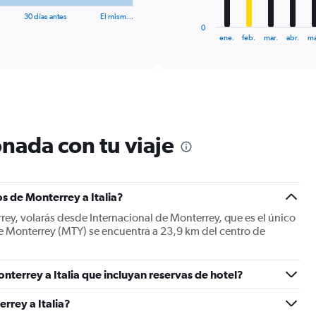
has
30 días antes
El mism…
1
0
X
End
ene.
feb.
mar.
abr.
ma
of
axis
interactive
displaying
chart
categories.
Range:
12
categories.
The
nada con tu viaje
chart
has
1
Y
s de Monterrey a Italia?
axis
displaying
rrey, volarás desde Internacional de Monterrey, que es el único
values.
de Monterrey (MTY) se encuentra a 23,9 km del centro de
Range:
0
to
nterrey a Italia que incluyan reservas de hotel?
1800.
rrey a Italia?