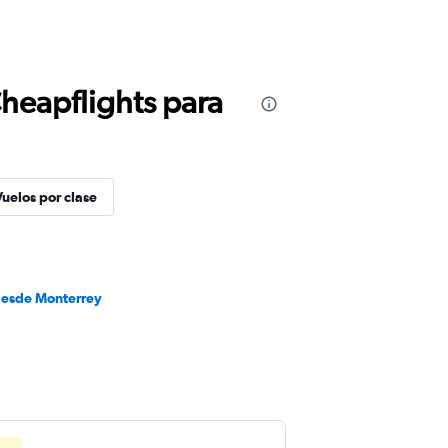
Cheapflights para
Vuelos por clase
desde Monterrey