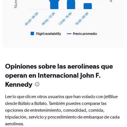
data
0
series.
to
00:00 - 06:00
06:00 - 12:00
12:00 - 18:00
18:00 - 00:00
240.
The
chart
has
1
Flight availability
Precio promedio
End
of
X
interactive
axis
chart
displaying
categories.
Range:
Opiniones sobre las aerolíneas que
6
categories.
operan en Internacional John F.
The
chart
Kennedy
has
2
Lee lo que dicen otros usuarios que han volado con JetBlue
Y
desde Búfalo a Búfalo. También puedes comparar las
axes
displaying
opciones de entretenimiento, comodidad, comida,
Avg.
tripulación, servicio y procedimiento de embarque de cada
Price
aerolínea.
and