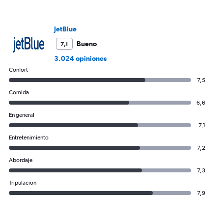
Number
of
flights.
JetBlue
Bueno
7,1
3.024 opiniones
Confort
7,5
Comida
6,6
En general
7,1
Entretenimiento
7,2
Abordaje
7,3
Tripulación
7,9