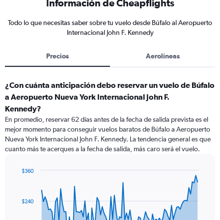
Información de Cheapflights
Todo lo que necesitas saber sobre tu vuelo desde Búfalo al Aeropuerto
Internacional John F. Kennedy
Precios
Aerolíneas
¿Con cuánta anticipación debo reservar un vuelo de Búfalo
a Aeropuerto Nueva York Internacional John F.
Kennedy?
En promedio, reservar 62 días antes de la fecha de salida prevista es el
mejor momento para conseguir vuelos baratos de Búfalo a Aeropuerto
Nueva York Internacional John F. Kennedy. La tendencia general es que
cuanto más te acerques a la fecha de salida, más caro será el vuelo.
$360
Chart
Chart
graphic.
with
91
$240
data
points.