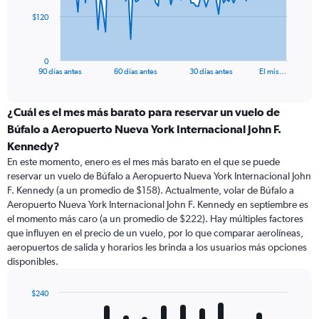
The
$120
chart
has
1
0
X
End
90 días antes
60 días antes
30 días antes
El mis…
of
axis
interactive
displaying
chart
categories.
¿Cuál es el mes más barato para reservar un vuelo de
Range:
Búfalo a Aeropuerto Nueva York Internacional John F.
91
Kennedy?
categories.
En este momento, enero es el mes más barato en el que se puede
The
reservar un vuelo de Búfalo a Aeropuerto Nueva York Internacional John
chart
F. Kennedy (a un promedio de $158). Actualmente, volar de Búfalo a
has
Aeropuerto Nueva York Internacional John F. Kennedy en septiembre es
1
Y
el momento más caro (a un promedio de $222). Hay múltiples factores
axis
que influyen en el precio de un vuelo, por lo que comparar aerolíneas,
displaying
aeropuertos de salida y horarios les brinda a los usuarios más opciones
values.
disponibles.
Range:
0
$240
to
Bar
Chart
360.
graphic.
chart