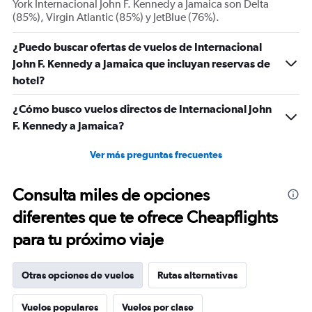
York Internacional John F. Kennedy a Jamaica son Delta
flights.
(85%), Virgin Atlantic (85%) y JetBlue (76%).
Range:
0
¿Puedo buscar ofertas de vuelos de Internacional
to
36.
John F. Kennedy a Jamaica que incluyan reservas de
hotel?
¿Cómo busco vuelos directos de Internacional John
F. Kennedy a Jamaica?
Ver más preguntas frecuentes
Consulta miles de opciones
diferentes que te ofrece Cheapflights
para tu próximo viaje
Otras opciones de vuelos
Rutas alternativas
Vuelos populares
Vuelos por clase