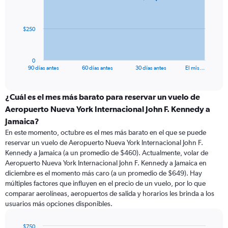
points.
The
$250
chart
has
1
0
X
End
90 días antes
60 días antes
30 días antes
El mis…
of
axis
interactive
displaying
chart
categories.
¿Cuál es el mes más barato para reservar un vuelo de
Range:
Aeropuerto Nueva York Internacional John F. Kennedy a
91
Jamaica?
categories.
En este momento, octubre es el mes más barato en el que se puede
The
reservar un vuelo de Aeropuerto Nueva York Internacional John F.
chart
Kennedy a Jamaica (a un promedio de $460). Actualmente, volar de
has
Aeropuerto Nueva York Internacional John F. Kennedy a Jamaica en
1
Y
diciembre es el momento más caro (a un promedio de $649). Hay
axis
múltiples factores que influyen en el precio de un vuelo, por lo que
displaying
comparar aerolíneas, aeropuertos de salida y horarios les brinda a los
values.
usuarios más opciones disponibles.
Range:
0
$750