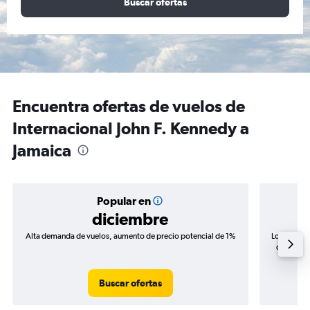
Buscar ofertas
Encuentra ofertas de vuelos de
Internacional John F. Kennedy a
Jamaica
Popular en
diciembre
Alta demanda de vuelos, aumento de precio potencial de 1%
Los precio
de precio
Buscar ofertas