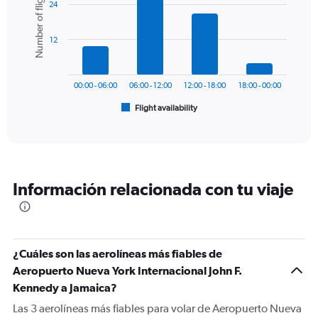
Number of flights
24
with
values.
6
Range:
bars.
0
12
to
The
750.
chart
has
00:00 - 06:00
06:00 - 12:00
12:00 - 18:00
18:00 - 00:00
1
Flight availability
X
End
of
axis
interactive
displaying
chart
categories.
Range:
6
Información relacionada con tu viaje
categories.
The
chart
has
1
¿Cuáles son las aerolíneas más fiables de
Y
Aeropuerto Nueva York Internacional John F.
axis
displaying
Kennedy a Jamaica?
Number
Las 3 aerolíneas más fiables para volar de Aeropuerto Nueva
of