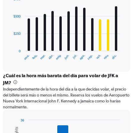
to
Bar
Chart
750.
graphic.
chart
with
$500
12
bars.
$250
The
chart
has
0
1
ene.
abr.
jul.
oct.
mar.
jun.
sep.
dic.
feb.
may.
ago.
nov.
X
End
of
axis
interactive
displaying
chart
categories.
¿Cuál es la hora más barata del día para volar de JFK a
Range:
JM?
12
Independientemente de la hora del día a la que decidas volar, el precio
categories.
del billete será más o menos el mismo. Reserva los vuelos de Aeropuerto
The
Nueva York Internacional John F. Kennedy a Jamaica como lo harías
chart
normalmente.
has
1
Y
36
axis
Bar
Chart
graphic.
chart
displaying