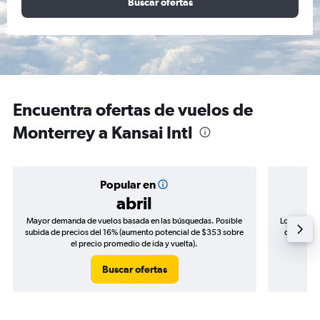
Buscar ofertas
Encuentra ofertas de vuelos de
Monterrey a Kansai Intl
Popular en
abril
Mayor demanda de vuelos basada en las búsquedas. Posible
Los precio
subida de precios del 16% (aumento potencial de $353 sobre
de precios
el precio promedio de ida y vuelta).
Buscar ofertas