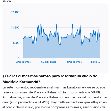
salida.
$2.400
Chart
Chart
graphic.
with
91
$1.600
data
points.
The
$800
chart
has
1
0
X
End
90 días antes
60 días antes
30 días antes
El mis…
of
axis
interactive
displaying
chart
categories.
¿Cuál es el mes más barato para reservar un vuelo de
Range:
Madrid a Katmandú?
91
En este momento, septiembre es el mes más barato en el que se puede
categories.
reservar un vuelo de Madrid a Katmandú (a un promedio de $848).
The
Actualmente, volar de Madrid a Katmandú en marzo es el momento más
chart
caro (a un promedio de $1.495). Hay múltiples factores que influyen en
has
el precio de un vuelo, por lo que comparar aerolíneas, aeropuertos de
1