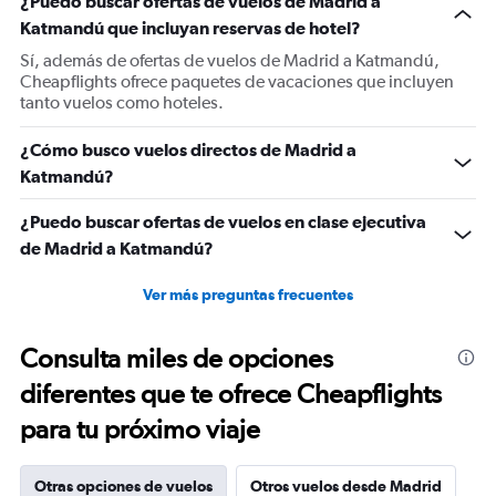
¿Puedo buscar ofertas de vuelos de Madrid a
Y
Katmandú que incluyan reservas de hotel?
axis
displaying
Sí, además de ofertas de vuelos de Madrid a Katmandú,
values.
Cheapflights ofrece paquetes de vacaciones que incluyen
Range:
tanto vuelos como hoteles.
0
to
¿Cómo busco vuelos directos de Madrid a
1800.
Katmandú?
¿Puedo buscar ofertas de vuelos en clase ejecutiva
de Madrid a Katmandú?
Ver más preguntas frecuentes
Consulta miles de opciones
diferentes que te ofrece Cheapflights
para tu próximo viaje
Otras opciones de vuelos
Otros vuelos desde Madrid