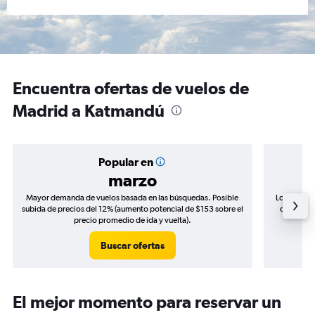
Encuentra ofertas de vuelos de
Madrid a Katmandú
Popular en
marzo
Mayor demanda de vuelos basada en las búsquedas. Posible
Los precio
subida de precios del 12% (aumento potencial de $153 sobre el
de precios
precio promedio de ida y vuelta).
Buscar ofertas
El mejor momento para reservar un