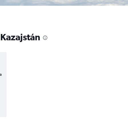
 Kazajstán
a