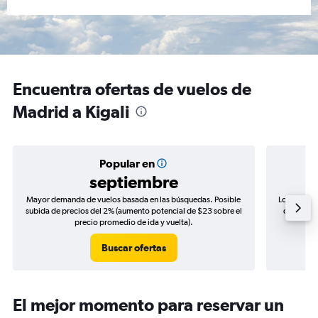
Encuentra ofertas de vuelos de
Madrid a Kigali
Popular en
septiembre
Mayor demanda de vuelos basada en las búsquedas. Posible
Los precio
subida de precios del 2% (aumento potencial de $23 sobre el
de precio
precio promedio de ida y vuelta).
Buscar ofertas
El mejor momento para reservar un