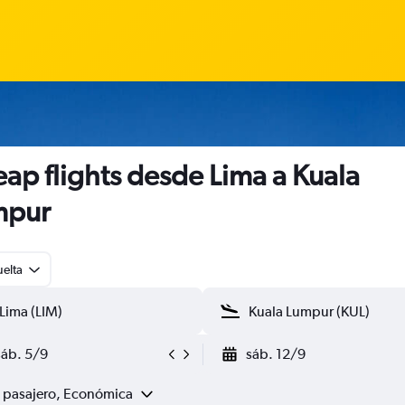
ap flights desde Lima a Kuala
mpur
uelta
sáb. 5/9
sáb. 12/9
1 pasajero, Económica