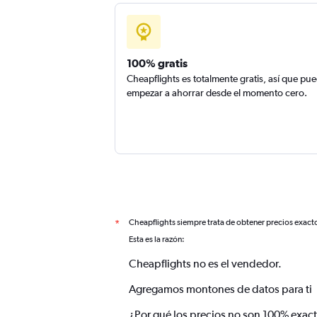
100% gratis
Cheapflights es totalmente gratis, así que pu
empezar a ahorrar desde el momento cero.
Cheapflights siempre trata de obtener precios exact
*
Esta es la razón:
Cheapflights no es el vendedor.
Agregamos montones de datos para ti
¿Por qué los precios no son 100% exac