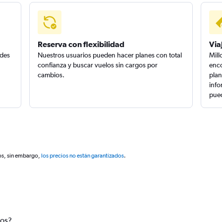
Reserva con flexibilidad
Via
edes
Nuestros usuarios pueden hacer planes con total
Mill
confianza y buscar vuelos sin cargos por
enco
cambios.
plan
info
pued
os, sin embargo,
los precios no están garantizados
.
tos?