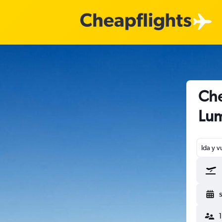
Che
Lu
Ida y v