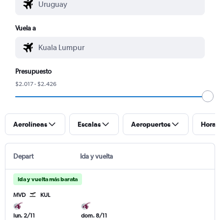
Vuela a
Presupuesto
$2.017 - $2.426
Aerolíneas
Escalas
Aeropuertos
Horar
Depart
Ida y vuelta
Ida y vuelta más barata
MVD
KUL
lun. 2/11
dom. 8/11