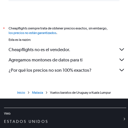
Cheapflights siempre trata de obtener precios exactos, sin embargo,
*
los precios no están garantizados
.
Esta es la razón:
Cheapflights no es el vendedor.
Agregamos montones de datos para ti
¿Por qué los precios no son 100% exactos?
Inicio
Malasia
Vuelos baratos de Uruguay a Kuala Lumpur
Web
ESTADOS UNIDOS