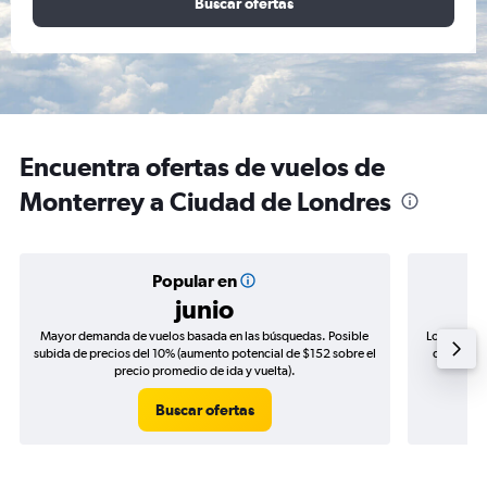
Buscar ofertas
Encuentra ofertas de vuelos de
Monterrey a Ciudad de Londres
Popular en
junio
Mayor demanda de vuelos basada en las búsquedas. Posible
Los precio
subida de precios del 10% (aumento potencial de $152 sobre el
de precios
precio promedio de ida y vuelta).
Buscar ofertas