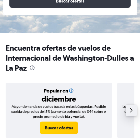
Buscar ofertas
Encuentra ofertas de vuelos de
Internacional de Washington-Dulles a
La Paz
Popular en
diciembre
Mayor demanda de vuelos basada en las búsquedas. Posible
Los precio
subida de precios del 5% (aumento potencial de $44 sobre el
de precios
precio promedio de ida y vuelta).
Buscar ofertas