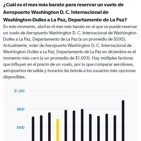
categories.
¿Cuál es el mes más barato para reservar un vuelo de
Range:
Aeropuerto Washington D. C. Internacional de
91
Washington-Dulles a La Paz, Departamento de La Paz?
categories.
En este momento, abril es el mes más barato en el que se puede reservar
The
un vuelo de Aeropuerto Washington D. C. Internacional de Washington-
chart
Dulles a La Paz, Departamento de La Paz (a un promedio de $595).
has
Actualmente, volar de Aeropuerto Washington D. C. Internacional de
1
Y
Washington-Dulles a La Paz, Departamento de La Paz en diciembre es el
axis
momento más caro (a un promedio de $1.003). Hay múltiples factores
displaying
que influyen en el precio de un vuelo, por lo que comparar aerolíneas,
values.
aeropuertos de salida y horarios les brinda a los usuarios más opciones
Range:
disponibles.
0
to
$1.200
3000.
Bar
Chart
graphic.
chart
with
$800
12
bars.
$400
The
chart