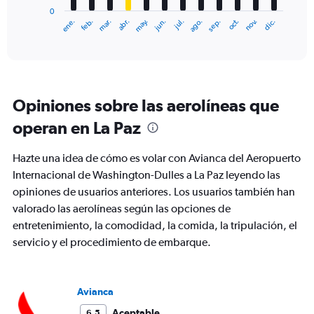
has
0
1
ene.
feb.
mar.
abr.
may.
jun.
jul.
ago.
sep.
oct.
nov.
dic.
X
End
of
axis
interactive
displaying
chart
categories.
Range:
12
Opiniones sobre las aerolíneas que
categories.
The
operan en La Paz
chart
has
Hazte una idea de cómo es volar con Avianca del Aeropuerto
1
Y
Internacional de Washington-Dulles a La Paz leyendo las
axis
opiniones de usuarios anteriores. Los usuarios también han
displaying
valorado las aerolíneas según las opciones de
values.
entretenimiento, la comodidad, la comida, la tripulación, el
Range:
0
servicio y el procedimiento de embarque.
to
1200.
Avianca
Aceptable
6,5