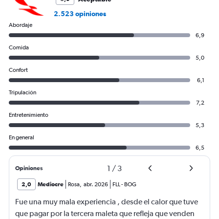
2.523 opiniones
Abordaje
6,9
Comida
5,0
Confort
6,1
Tripulación
7,2
Entretenimiento
5,3
En general
6,5
1
/
3
Opiniones
2,0
Mediocre
Rosa
,
abr. 2026
FLL
-
BOG
Fue una muy mala experiencia , desde el calor que tuve
que pagar por la tercera maleta que refleja que venden