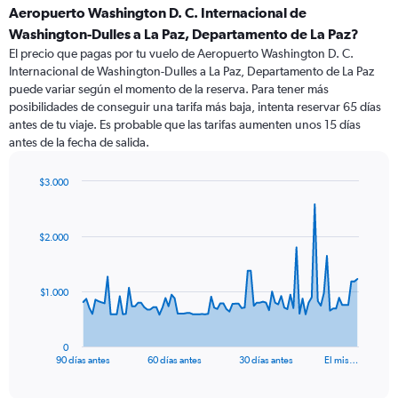
Aeropuerto Washington D. C. Internacional de
Washington-Dulles a La Paz, Departamento de La Paz?
El precio que pagas por tu vuelo de Aeropuerto Washington D. C.
Internacional de Washington-Dulles a La Paz, Departamento de La Paz
puede variar según el momento de la reserva. Para tener más
posibilidades de conseguir una tarifa más baja, intenta reservar 65 días
antes de tu viaje. Es probable que las tarifas aumenten unos 15 días
antes de la fecha de salida.
$3.000
Chart
Chart
graphic.
with
91
$2.000
data
points.
The
$1.000
chart
has
1
0
X
End
90 días antes
60 días antes
30 días antes
El mis…
of
axis
interactive
displaying
chart