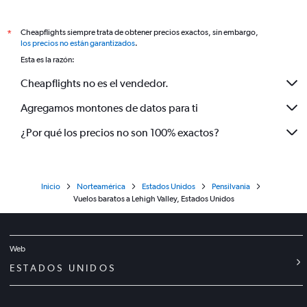
Cheapflights siempre trata de obtener precios exactos, sin embargo,
*
los precios no están garantizados
.
Esta es la razón:
Cheapflights no es el vendedor.
Agregamos montones de datos para ti
¿Por qué los precios no son 100% exactos?
Inicio
Norteamérica
Estados Unidos
Pensilvania
Vuelos baratos a Lehigh Valley, Estados Unidos
Web
ESTADOS UNIDOS