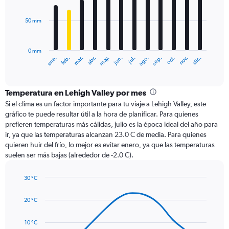
bars.
50 mm
The
chart
has
0 mm
1
ene.
abr.
jul.
oct.
mar.
jun.
sep.
dic.
feb.
may.
ago.
nov.
X
End
of
axis
interactive
displaying
chart
categories.
Temperatura en Lehigh Valley por mes
Range:
Si el clima es un factor importante para tu viaje a Lehigh Valley, este
12
gráfico te puede resultar útil a la hora de planificar. Para quienes
categories.
prefieren temperaturas más cálidas, julio es la época ideal del año para
The
ir, ya que las temperaturas alcanzan 23.0 C de media. Para quienes
chart
quieren huir del frío, lo mejor es evitar enero, ya que las temperaturas
has
suelen ser más bajas (alrededor de -2.0 C).
1
Y
axis
30 °C
Line
displaying
Chart
graphic.
chart
values.
20 °C
with
Range:
14
0
data
10 °C
to
points.