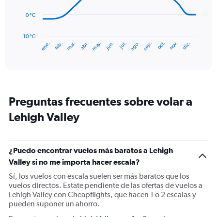
150.
0 °C
The
chart
has
-10 °C
mar.
jun.
sep.
dic.
ene.
abr.
jul.
oct.
feb.
may.
ago.
nov.
1
End
of
X
interactive
axis
chart
displaying
categories.
Range:
Preguntas frecuentes sobre volar a
14
categories.
Lehigh Valley
The
chart
has
1
¿Puedo encontrar vuelos más baratos a Lehigh
Y
Valley si no me importa hacer escala?
axis
displaying
Sí, los vuelos con escala suelen ser más baratos que los
values.
vuelos directos. Estate pendiente de las ofertas de vuelos a
Range:
Lehigh Valley con Cheapflights, que hacen 1 o 2 escalas y
-10
pueden suponer un ahorro.
to