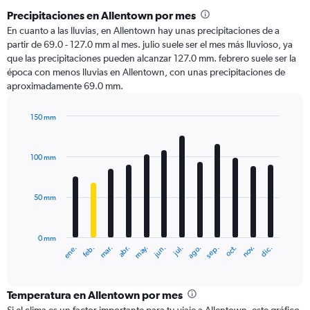
Precipitaciones en Allentown por mes
En cuanto a las lluvias, en Allentown hay unas precipitaciones de a
partir de 69.0 - 127.0 mm al mes. julio suele ser el mes más lluvioso, ya
que las precipitaciones pueden alcanzar 127.0 mm. febrero suele ser la
época con menos lluvias en Allentown, con unas precipitaciones de
aproximadamente 69.0 mm.
150 mm
Bar
Chart
graphic.
chart
with
100 mm
12
bars.
50 mm
The
chart
has
0 mm
1
ene.
abr.
jul.
oct.
mar.
jun.
sep.
dic.
feb.
may.
ago.
nov.
X
End
of
axis
interactive
displaying
chart
categories.
Temperatura en Allentown por mes
Range: