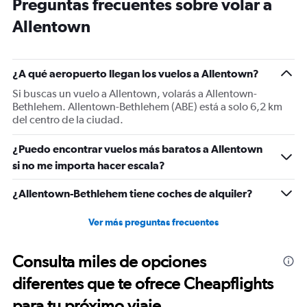
Preguntas frecuentes sobre volar a
14
categories.
Allentown
The
chart
has
1
¿A qué aeropuerto llegan los vuelos a Allentown?
Y
Si buscas un vuelo a Allentown, volarás a Allentown-
axis
Bethlehem. Allentown-Bethlehem (ABE) está a solo 6,2 km
displaying
del centro de la ciudad.
values.
Range:
-10
¿Puedo encontrar vuelos más baratos a Allentown
to
si no me importa hacer escala?
30.
¿Allentown-Bethlehem tiene coches de alquiler?
Ver más preguntas frecuentes
Consulta miles de opciones
diferentes que te ofrece Cheapflights
para tu próximo viaje