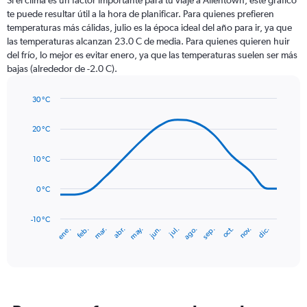
Si el clima es un factor importante para tu viaje a Allentown, este gráfico
12
te puede resultar útil a la hora de planificar. Para quienes prefieren
categories.
temperaturas más cálidas, julio es la época ideal del año para ir, ya que
The
las temperaturas alcanzan 23.0 C de media. Para quienes quieren huir
chart
del frío, lo mejor es evitar enero, ya que las temperaturas suelen ser más
has
bajas (alrededor de -2.0 C).
1
Y
axis
30 °C
Line
displaying
Chart
graphic.
chart
values.
20 °C
with
Range:
14
0
data
10 °C
to
points.
150.
0 °C
The
chart
has
-10 °C
mar.
jun.
sep.
dic.
ene.
abr.
jul.
oct.
feb.
may.
ago.
nov.
1
End
of
X
interactive
axis
chart
displaying
categories.
Range: