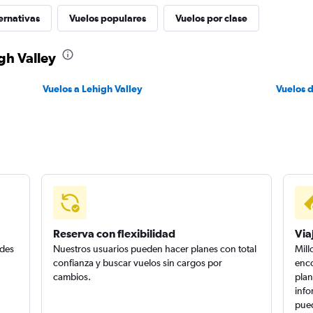
ernativas
Vuelos populares
Vuelos por clase
gh Valley
Vuelos a Lehigh Valley
Vuelos 
Reserva con flexibilidad
Via
edes
Nuestros usuarios pueden hacer planes con total
Mill
confianza y buscar vuelos sin cargos por
enco
cambios.
plan
info
pued