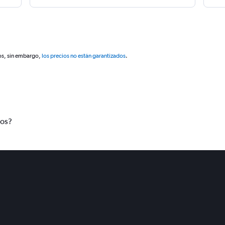
os, sin embargo,
los precios no están garantizados
.
tos?