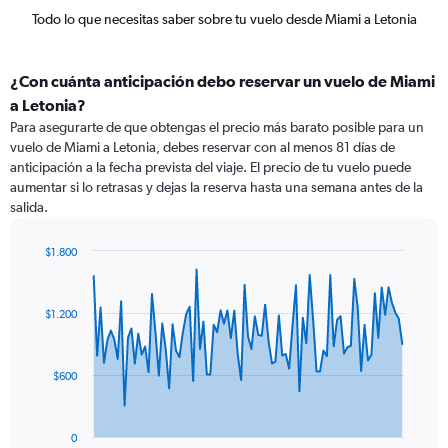
Todo lo que necesitas saber sobre tu vuelo desde Miami a Letonia
¿Con cuánta anticipación debo reservar un vuelo de Miami
a Letonia?
Para asegurarte de que obtengas el precio más barato posible para un
vuelo de Miami a Letonia, debes reservar con al menos 81 días de
anticipación a la fecha prevista del viaje. El precio de tu vuelo puede
aumentar si lo retrasas y dejas la reserva hasta una semana antes de la
salida.
$1.800
Chart
Chart
graphic.
with
91
$1.200
data
points.
The
$600
chart
has
1
0