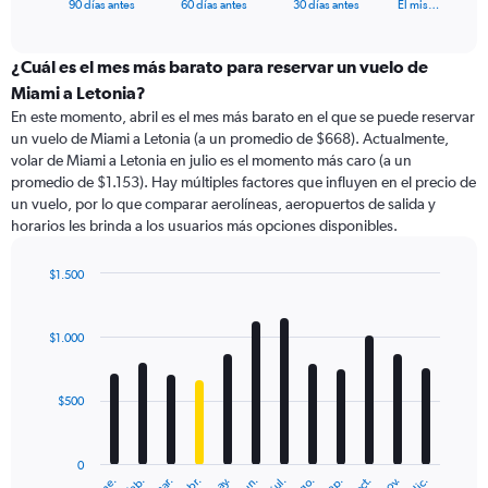
X
End
90 días antes
60 días antes
30 días antes
El mis…
of
axis
interactive
displaying
chart
categories.
¿Cuál es el mes más barato para reservar un vuelo de
Range:
Miami a Letonia?
91
En este momento, abril es el mes más barato en el que se puede reservar
categories.
un vuelo de Miami a Letonia (a un promedio de $668). Actualmente,
The
volar de Miami a Letonia en julio es el momento más caro (a un
chart
promedio de $1.153). Hay múltiples factores que influyen en el precio de
has
un vuelo, por lo que comparar aerolíneas, aeropuertos de salida y
1
horarios les brinda a los usuarios más opciones disponibles.
Y
axis
displaying
$1.500
values.
Bar
Chart
Range:
graphic.
chart
with
0
$1.000
12
to
bars.
1800.
$500
The
chart
has
0
1
ene.
feb.
mar.
abr.
may.
jun.
jul.
ago.
sep.
oct.
nov.
dic.