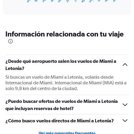
X
End
of
axis
interactive
displaying
chart
categories.
Range:
12
Información relacionada con tu viaje
categories.
The
chart
has
1
¿Desde qué aeropuerto salen los vuelos de Miami a
Y
Letonia?
axis
displaying
Si buscas un vuelo de Miami a Letonia, volarás desde
values.
Internacional de Miami. Internacional de Miami (MIA) está a
Range:
solo 9,8 km del centro de la ciudad.
0
to
¿Puedo buscar ofertas de vuelos de Miami a Letonia
1500.
que incluyan reservas de hotel?
¿Cómo busco vuelos directos de Miami a Letonia?
Ver más preguntas frecuentes