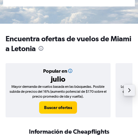
Encuentra ofertas de vuelos de Miami
a Letonia
Popular en
julio
Mayor demanda de vuelos basada en las búsquedas. Posible
Los precio
subida de precios del 16% (aumento potencial de $170 sobre el
de precios
precio promedio de ida y vuelta).
Buscar ofertas
Información de Cheapflights