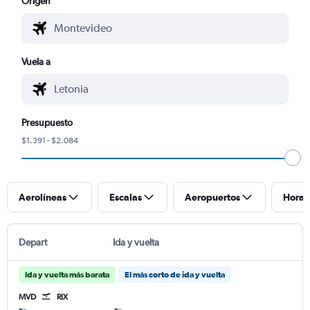
Origen
Vuela a
Presupuesto
$1.391 - $2.084
Aerolíneas
Escalas
Aeropuertos
Horar
Depart
Ida y vuelta
Ida y vuelta más barata
El más corto de ida y vuelta
MVD
RIX