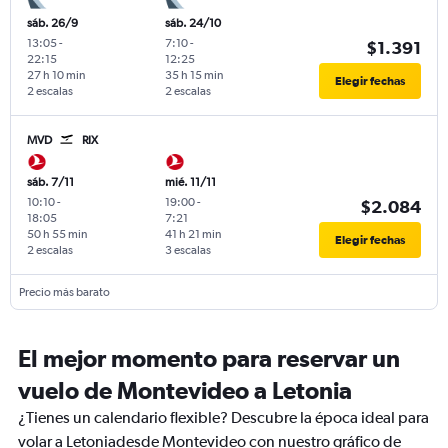
sáb. 26/9
sáb. 24/10
13:05
-
7:10
-
$1.391
22:15
12:25
27 h 10 min
35 h 15 min
Elegir fechas
2 escalas
2 escalas
MVD
RIX
sáb. 7/11
mié. 11/11
10:10
-
19:00
-
$2.084
18:05
7:21
50 h 55 min
41 h 21 min
Elegir fechas
2 escalas
3 escalas
Precio más barato
El mejor momento para reservar un
vuelo de Montevideo a Letonia
¿Tienes un calendario flexible? Descubre la época ideal para
volar a Letoniadesde Montevideo con nuestro gráfico de