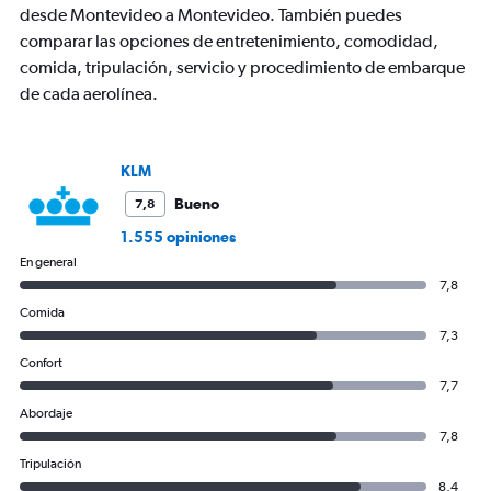
desde Montevideo a Montevideo. También puedes
comparar las opciones de entretenimiento, comodidad,
comida, tripulación, servicio y procedimiento de embarque
de cada aerolínea.
KLM
Bueno
7,8
1.555 opiniones
En general
7,8
Comida
7,3
Confort
7,7
Abordaje
7,8
Tripulación
8,4