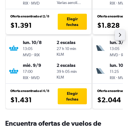
-
Varias aerolíneas
-
RIX
MVD
RIX
MVD
Oferta encontrada el 2/8
Oferta encontrada 
Elegir
$1.391
$1.828
fechas
lun. 10/8
2 escalas
lun. 3/8
13:05
27 h 10 min
13:05
-
KLM
-
MVD
RIX
MVD
RIX
mié. 9/9
2 escalas
lun. 10/
17:00
39 h 05 min
11:25
-
KLM
-
RIX
MVD
RIX
MVD
Oferta encontrada el 4/8
Oferta encontrada 
Elegir
$1.431
$2.044
fechas
Encuentra ofertas de vuelos de