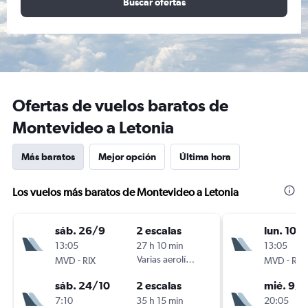
Buscar ofertas
Ofertas de vuelos baratos de
Montevideo a Letonia
Más baratos
Mejor opción
Última hora
Los vuelos más baratos de Montevideo a Letonia
sáb. 26/9
2 escalas
lun. 10/
13:05
27 h 10 min
13:05
-
Varias aerolíneas
-
MVD
RIX
MVD
RIX
sáb. 24/10
2 escalas
mié. 9/9
7:10
35 h 15 min
20:05