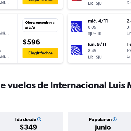
irlines
-
De
LIR
SJU
mié. 4/11
2 
Oferta encontrada
n
8:05
31
el 3/8
irlines
-
Un
SJU
LIR
$596
lun. 9/11
1 
n
8:45
10
Elegir fechas
irlines
-
Un
LIR
SJU
de vuelos de Internacional Luis
Ida desde
Popular en
$349
junio