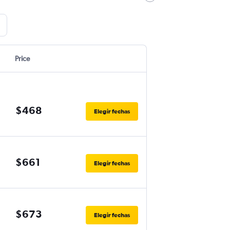
Price
$468
Elegir fechas
$661
Elegir fechas
$673
Elegir fechas