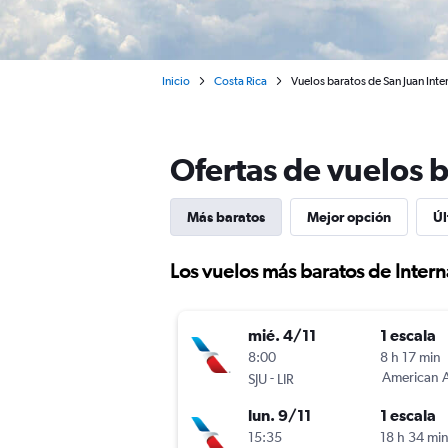
Inicio
Costa Rica
Vuelos baratos de San Juan Inte
Ofertas de vuelos b
Más baratos
Mejor opción
Úl
Los vuelos más baratos de Intern
mié. 4/11
1 escala
8:00
8 h 17 min
-
American A
SJU
LIR
lun. 9/11
1 escala
15:35
18 h 34 mi