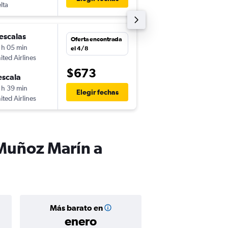
lta
-
LIR
SJU
escalas
sáb. 3/10
Oferta encontrada
 h 05 min
15:56
el 4/8
ited Airlines
-
SJU
LIR
$673
escala
mié. 7/10
 h 39 min
13:20
Elegir fechas
ited Airlines
-
LIR
SJU
 Muñoz Marín a
Más barato en
enero