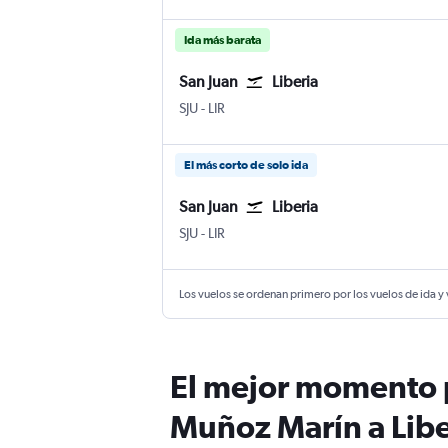
Ida más barata
San Juan
Liberia
San Juan Internacional Luis Muñoz Marín
Liberia
SJU
-
LIR
El más corto de solo ida
San Juan
Liberia
San Juan Internacional Luis Muñoz Marín
Liberia
SJU
-
LIR
Los vuelos se ordenan primero por los vuelos de ida y
El mejor momento p
Muñoz Marín a Libe