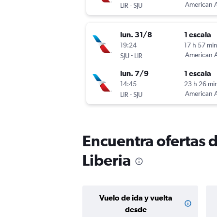
-
American A
LIR
SJU
lun. 31/8
1 escala
19:24
17 h 57 mi
-
American A
SJU
LIR
lun. 7/9
1 escala
14:45
23 h 26 mi
-
American A
LIR
SJU
Encuentra ofertas 
Liberia
Vuelo de ida y vuelta
desde