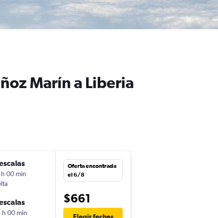
ñoz Marín a Liberia
escalas
mar. 1/12
Oferta encontrada
 h 00 min
17:50
el 6/8
lta
-
SJU
LIR
$661
escalas
vie. 4/12
 h 00 min
17:15
Elegir fechas