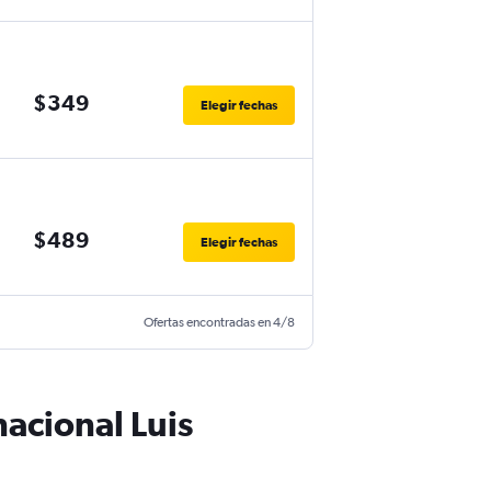
$349
Elegir fechas
$489
Elegir fechas
Ofertas encontradas en 4/8
acional Luis