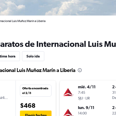
rnacional Luis Muñoz Marín a Liberia
aratos de Internacional Luis Mu
tima hora
Solo ida
acional Luis Muñoz Marín a Liberia
mié. 4/11
2 
Oferta encontrada
7:45
31
el 2/8
irlines
-
De
SJU
LIR
$468
lun. 9/11
2 
n
14:00
22
Elegir fechas