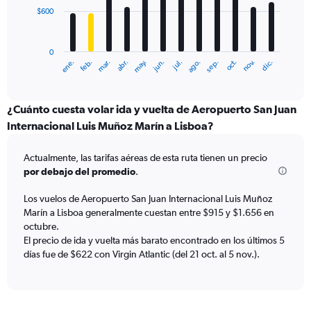
$600
The
chart
has
0
1
ene.
feb.
mar.
abr.
may.
jun.
jul.
ago.
sep.
oct.
nov.
dic.
X
End
of
axis
interactive
displaying
chart
categories.
¿Cuánto cuesta volar ida y vuelta de Aeropuerto San Juan
Range:
Internacional Luis Muñoz Marín a Lisboa?
12
categories.
Actualmente, las tarifas aéreas de esta ruta tienen un precio
The
por debajo del promedio
.
chart
has
Los vuelos de Aeropuerto San Juan Internacional Luis Muñoz
1
Marín a Lisboa generalmente cuestan entre $915 y $1.656 en
Y
axis
octubre.
displaying
El precio de ida y vuelta más barato encontrado en los últimos 5
values.
días fue de $622 con Virgin Atlantic (del 21 oct. al 5 nov.).
Range:
0
to
1800.