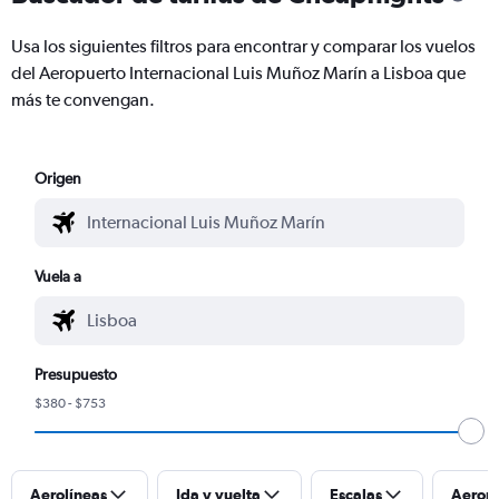
Usa los siguientes filtros para encontrar y comparar los vuelos
del Aeropuerto Internacional Luis Muñoz Marín a Lisboa que
más te convengan.
Origen
Vuela a
Presupuesto
$380 - $753
Aerolíneas
Ida y vuelta
Escalas
Aerop