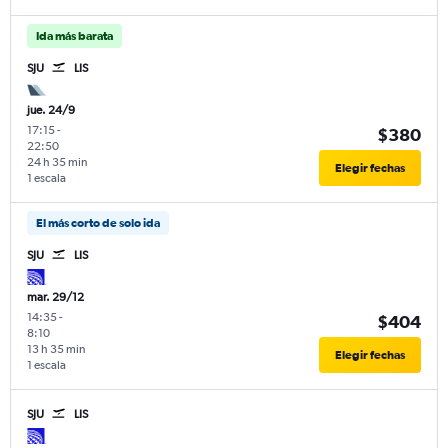
Ida más barata
SJU
LIS
jue. 24/9
17:15
-
$380
22:50
24 h 35 min
Elegir fechas
1 escala
El más corto de solo ida
SJU
LIS
mar. 29/12
14:35
-
$404
8:10
13 h 35 min
Elegir fechas
1 escala
SJU
LIS