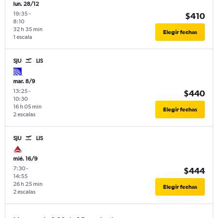
lun. 28/12
19:35
-
$410
8:10
32 h 35 min
Elegir fechas
1 escala
SJU
LIS
mar. 8/9
13:25
-
$440
10:30
16 h 05 min
Elegir fechas
2 escalas
SJU
LIS
mié. 16/9
7:30
-
$444
14:55
26 h 25 min
Elegir fechas
2 escalas