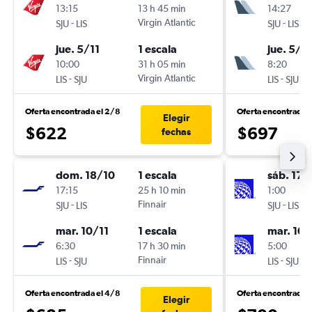
13:15
13 h 45 min
14:27
-
Virgin Atlantic
-
SJU
LIS
SJU
LIS
jue. 5/11
1 escala
jue. 5/11
10:00
31 h 05 min
8:20
-
Virgin Atlantic
-
LIS
SJU
LIS
SJU
Oferta encontrada el 2/8
Oferta encontrada 
Elegir
$622
$697
fechas
dom. 18/10
1 escala
sáb. 17/
17:15
25 h 10 min
1:00
-
Finnair
-
SJU
LIS
SJU
LIS
mar. 10/11
1 escala
mar. 10/
6:30
17 h 30 min
5:00
-
Finnair
-
LIS
SJU
LIS
SJU
Oferta encontrada el 4/8
Oferta encontrada 
Elegir