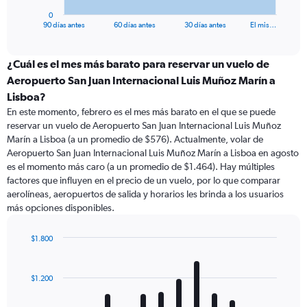
1
0
X
End
90 días antes
60 días antes
30 días antes
El mis…
of
axis
interactive
displaying
chart
categories.
¿Cuál es el mes más barato para reservar un vuelo de
Range:
Aeropuerto San Juan Internacional Luis Muñoz Marín a
91
Lisboa?
categories.
En este momento, febrero es el mes más barato en el que se puede
The
reservar un vuelo de Aeropuerto San Juan Internacional Luis Muñoz
chart
Marín a Lisboa (a un promedio de $576). Actualmente, volar de
has
Aeropuerto San Juan Internacional Luis Muñoz Marín a Lisboa en agosto
1
Y
es el momento más caro (a un promedio de $1.464). Hay múltiples
axis
factores que influyen en el precio de un vuelo, por lo que comparar
displaying
aerolíneas, aeropuertos de salida y horarios les brinda a los usuarios
values.
más opciones disponibles.
Range:
0
$1.800
to
Bar
Chart
3000.
graphic.
chart
with
$1.200
12
bars.