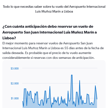
Todo lo que necesitas saber sobre tu vuelo del Aeropuerto Internacional
Luis Muñoz Marín a Lisboa
¿Con cuánta anticipación debo reservar un vuelo de
Aeropuerto San Juan Internacional Luis Muñoz Marín a
Lisboa?
El mejor momento para reservar vuelos de Aeropuerto San Juan
Internacional Luis Muñoz Marín a Lisboa es 55 días antes de la fecha de
salida deseada. Es probable que el precio de tu vuelo aumente
considerablemente si reservas con dos semanas de anticipación.
$3.000
Chart
Chart
graphic.
with
91
$2.000
data
points.
The
$1.000
chart
has