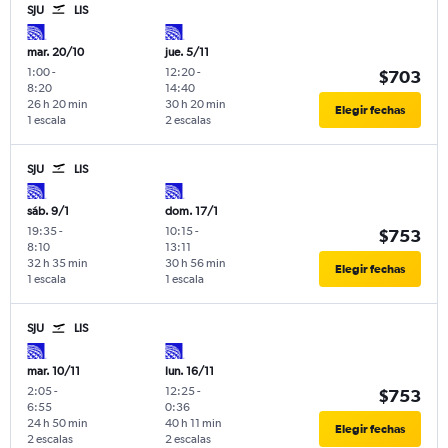
SJU
LIS
mar. 20/10
jue. 5/11
1:00
-
12:20
-
$703
8:20
14:40
26 h 20 min
30 h 20 min
Elegir fechas
1 escala
2 escalas
SJU
LIS
sáb. 9/1
dom. 17/1
19:35
-
10:15
-
$753
8:10
13:11
32 h 35 min
30 h 56 min
Elegir fechas
1 escala
1 escala
SJU
LIS
mar. 10/11
lun. 16/11
2:05
-
12:25
-
$753
6:55
0:36
24 h 50 min
40 h 11 min
Elegir fechas
2 escalas
2 escalas