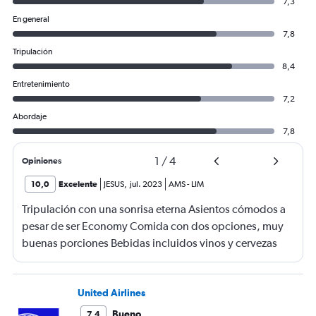
7,3
En general
7,8
Tripulación
8,4
Entretenimiento
7,2
Abordaje
7,8
1
/
4
Opiniones
10,0
Excelente
JESUS
,
jul. 2023
AMS
-
LIM
Tripulación con una sonrisa eterna Asientos cómodos a
pesar de ser Economy Comida con dos opciones, muy
buenas porciones Bebidas incluidos vinos y cervezas
vuelo muy tranquilo Información oportuna durante todo
el vuelo sobre el clima, turbulencias y vuelos de
transferencia en el aeropuerto Jorge Chavez de Lima-Peru
United Airlines
Bueno
7,4