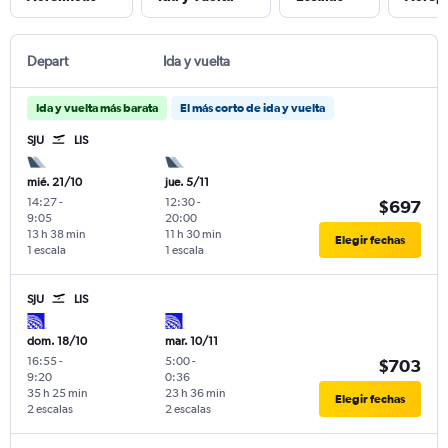
Depart
Ida y vuelta
Ida y vuelta más barata
El más corto de ida y vuelta
SJU
LIS
mié. 21/10
jue. 5/11
14:27
-
12:30
-
$697
9:05
20:00
13 h 38 min
11 h 30 min
Elegir fechas
1 escala
1 escala
SJU
LIS
dom. 18/10
mar. 10/11
16:55
-
5:00
-
$703
9:20
0:36
35 h 25 min
23 h 36 min
Elegir fechas
2 escalas
2 escalas