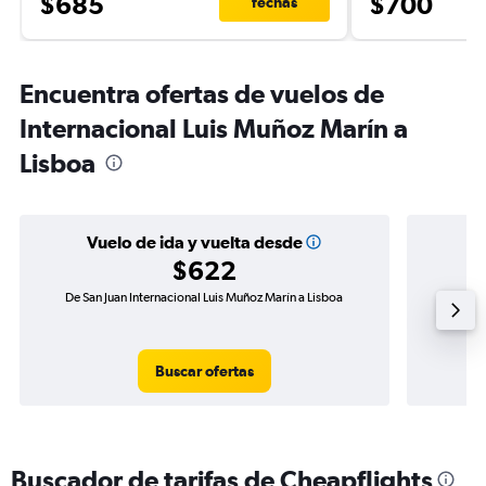
$685
$700
fechas
Encuentra ofertas de vuelos de
Internacional Luis Muñoz Marín a
Lisboa
Vuelo de ida y vuelta desde
$622
De San Juan Internacional Luis Muñoz Marín a Lisboa
Vuelo de 
Buscar ofertas
Buscador de tarifas de Cheapflights