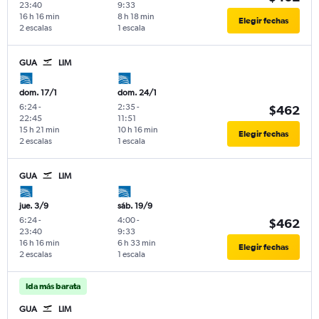
23:40
9:33
16 h 16 min
8 h 18 min
Elegir fechas
2 escalas
1 escala
GUA
LIM
dom. 17/1
dom. 24/1
6:24
-
2:35
-
$462
22:45
11:51
15 h 21 min
10 h 16 min
Elegir fechas
2 escalas
1 escala
GUA
LIM
jue. 3/9
sáb. 19/9
6:24
-
4:00
-
$462
23:40
9:33
16 h 16 min
6 h 33 min
Elegir fechas
2 escalas
1 escala
Ida más barata
GUA
LIM