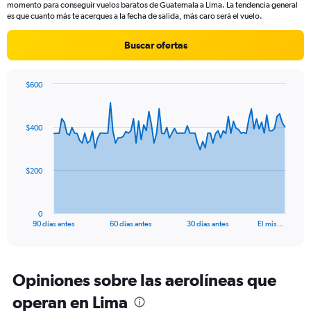
momento para conseguir vuelos baratos de Guatemala a Lima. La tendencia general
chart
es que cuanto más te acerques a la fecha de salida, más caro será el vuelo.
has
1
Buscar ofertas
Y
axis
displaying
$600
values.
Chart
Chart
Range:
graphic.
with
0
91
$400
to
data
points.
600.
The
$200
chart
has
1
0
X
End
90 días antes
60 días antes
30 días antes
El mis…
of
axis
interactive
displaying
chart
categories.
Range:
Opiniones sobre las aerolíneas que
91
operan en Lima
categories.