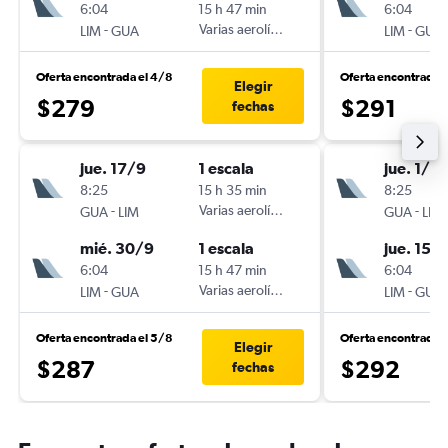
6:04
15 h 47 min
6:04
-
Varias aerolíneas
-
LIM
GUA
LIM
GUA
Oferta encontrada el 4/8
Oferta encontrada 
Elegir
$279
$291
fechas
jue. 17/9
1 escala
jue. 1/10
8:25
15 h 35 min
8:25
-
Varias aerolíneas
-
GUA
LIM
GUA
LIM
mié. 30/9
1 escala
jue. 15/
6:04
15 h 47 min
6:04
-
Varias aerolíneas
-
LIM
GUA
LIM
GUA
Oferta encontrada el 5/8
Oferta encontrada 
Elegir
$287
$292
fechas