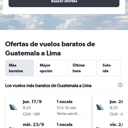
Buscar ofertas
Ofertas de vuelos baratos de
Guatemala a Lima
Más
Mejor
Última
Solo
baratos
opción
hora
ida
Los vuelos más baratos de Guatemala a Lima
jue. 17/9
1 escala
jue. 24/
8:25
15 h 35 min
8:25
-
Varias aerolíneas
-
GUA
LIM
GUA
LIM
mié. 23/9
1 escala
vie. 2/1