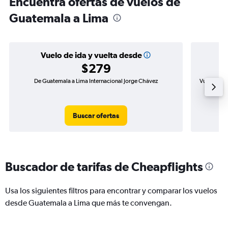
Encuentra ofertas de vuelos de
Guatemala a Lima
Vuelo de ida y vuelta desde
$279
De Guatemala a Lima Internacional Jorge Chávez
Vuelo de i
Buscar ofertas
Buscador de tarifas de Cheapflights
Usa los siguientes filtros para encontrar y comparar los vuelos
desde Guatemala a Lima que más te convengan.