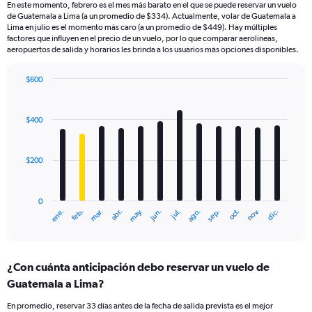
En este momento, febrero es el mes más barato en el que se puede reservar un vuelo
de Guatemala a Lima (a un promedio de $334). Actualmente, volar de Guatemala a
Lima en julio es el momento más caro (a un promedio de $449). Hay múltiples
factores que influyen en el precio de un vuelo, por lo que comparar aerolíneas,
aeropuertos de salida y horarios les brinda a los usuarios más opciones disponibles.
$600
Bar
Chart
graphic.
chart
with
$400
12
bars.
$200
The
chart
has
0
1
ene.
feb.
mar.
abr.
may.
jun.
jul.
ago.
sep.
oct.
nov.
dic.
X
End
of
axis
interactive
displaying
chart
categories.
¿Con cuánta anticipación debo reservar un vuelo de
Range:
Guatemala a Lima?
12
categories.
En promedio, reservar 33 días antes de la fecha de salida prevista es el mejor
The