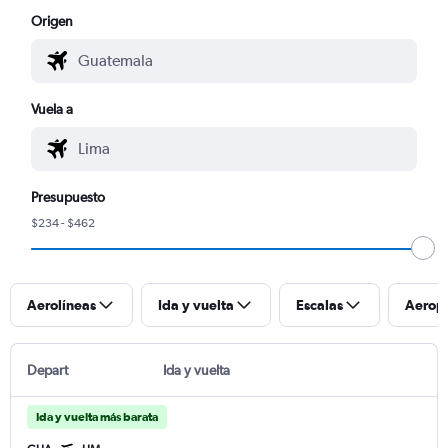
Origen
Vuela a
Presupuesto
$234 - $462
Aerolíneas
Ida y vuelta
Escalas
Aerop
Depart
Ida y vuelta
Ida y vuelta más barata