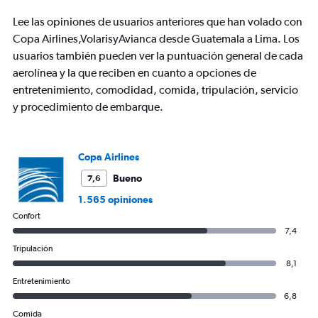
The
chart
Lee las opiniones de usuarios anteriores que han volado con
has
Copa Airlines,VolarisyAvianca desde Guatemala a Lima. Los
1
usuarios también pueden ver la puntuación general de cada
Y
axis
aerolínea y la que reciben en cuanto a opciones de
displaying
entretenimiento, comodidad, comida, tripulación, servicio
values.
y procedimiento de embarque.
Range:
0
to
600.
Copa Airlines
Bueno
7,6
1.565 opiniones
Confort
7,4
Tripulación
8,1
Entretenimiento
6,8
Comida