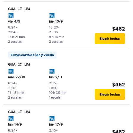
GUA
LIM
vie. 4/9
jue. 10/9
6:24
-
13:20
-
$462
22:45
21:36
15 h 21 min
9 h 16 min
Elegir fechas
2 escalas
2 escalas
El más corto de ida y vuelta
GUA
LIM
mar. 27/10
lun. 2/11
6:24
-
2:15
-
$462
19:15
11:50
11 h 51 min
10 h 35 min
Elegir fechas
2 escalas
1 escala
GUA
LIM
lun. 14/9
jue. 17/9
6:24
-
2:15
-
$462