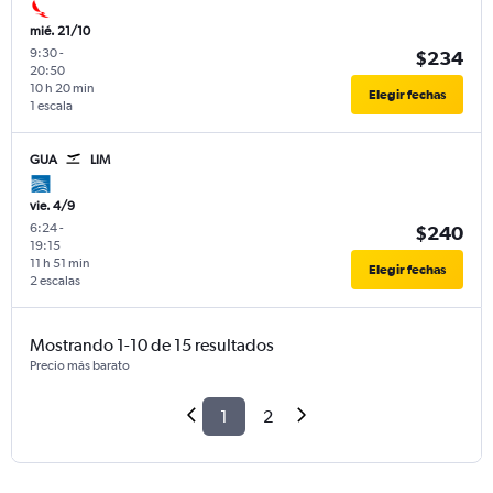
mié. 21/10
9:30
-
$234
20:50
10 h 20 min
Elegir fechas
1 escala
GUA
LIM
vie. 4/9
6:24
-
$240
19:15
11 h 51 min
Elegir fechas
2 escalas
Mostrando 1-10 de 15 resultados
Precio más barato
1
2