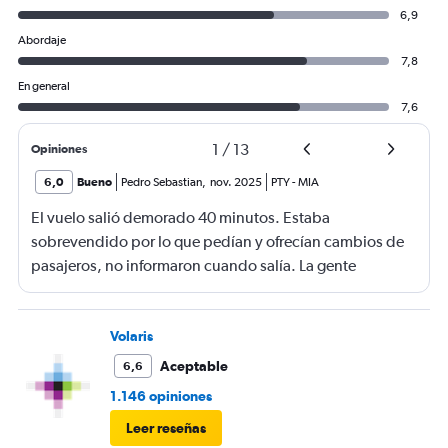
6,9
Abordaje
7,8
En general
7,6
1
/
13
Opiniones
6,0
Bueno
Pedro Sebastian
,
nov. 2025
PTY
-
MIA
El vuelo salió demorado 40 minutos. Estaba
sobrevendido por lo que pedían y ofrecían cambios de
pasajeros, no informaron cuando salía. La gente
haciendo filas larguísimas para no quedarse sin viajar.
Mucha maleta de mano no había lugar. En mi caso se
terminó la comida me ofrecieron un solo menú.
Volaris
Aceptable
6,6
1.146 opiniones
Leer reseñas