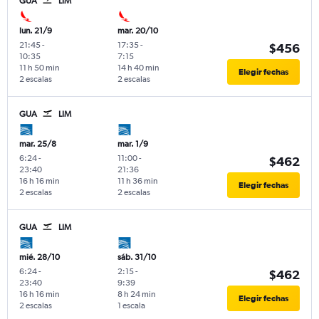
GUA
LIM
lun. 21/9
mar. 20/10
21:45
-
17:35
-
$456
10:35
7:15
11 h 50 min
14 h 40 min
Elegir fechas
2 escalas
2 escalas
GUA
LIM
mar. 25/8
mar. 1/9
6:24
-
11:00
-
$462
23:40
21:36
16 h 16 min
11 h 36 min
Elegir fechas
2 escalas
2 escalas
GUA
LIM
mié. 28/10
sáb. 31/10
6:24
-
2:15
-
$462
23:40
9:39
16 h 16 min
8 h 24 min
Elegir fechas
2 escalas
1 escala